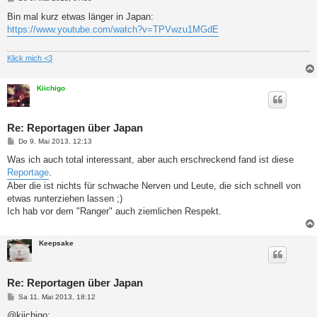
e
i
Bin mal kurz etwas länger in Japan:
t
https://www.youtube.com/watch?v=TPVwzu1MGdE
r
a
g
Klick mich <3
Kiichigo
Re: Reportagen über Japan
B
Do 9. Mai 2013, 12:13
e
i
Was ich auch total interessant, aber auch erschreckend fand ist diese
t
Reportage
.
r
a
Aber die ist nichts für schwache Nerven und Leute, die sich schnell von
g
etwas runterziehen lassen ;)
Ich hab vor dem "Ranger" auch ziemlichen Respekt.
Keepsake
Re: Reportagen über Japan
B
Sa 11. Mai 2013, 18:12
e
i
@kiichigo: