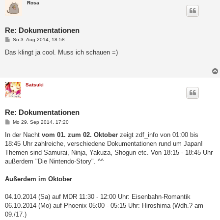
Rosa
Re: Dokumentationen
B
So 3. Aug 2014, 18:58
e
i
Das klingt ja cool. Muss ich schauen =)
t
r
a
g
Satsuki
Re: Dokumentationen
B
Mo 29. Sep 2014, 17:20
e
i
In der Nacht
vom 01. zum 02. Oktober
zeigt zdf_info von 01:00 bis
t
18:45 Uhr zahlreiche, verschiedene Dokumentationen rund um Japan!
r
a
Themen sind Samurai, Ninja, Yakuza, Shogun etc. Von 18:15 - 18:45 Uhr
g
außerdem "Die Nintendo-Story". ^^
Außerdem im Oktober
04.10.2014 (Sa) auf MDR 11:30 - 12:00 Uhr: Eisenbahn-Romantik
06.10.2014 (Mo) auf Phoenix 05:00 - 05:15 Uhr: Hiroshima (Wdh.? am
09./17.)