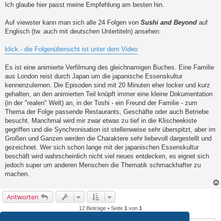
i
Ich glaube hier passt meine Empfehlung am besten hin.
t
r
a
Auf viewster kann man sich alle 24 Folgen von
Sushi and Beyond
auf
g
Englisch (tw. auch mit deutschen Untertiteln) ansehen:
klick - die Folgenübersicht ist unter dem Video
Es ist eine animierte Verfilmung des gleichnamigen Buches. Eine Familie
aus London reist durch Japan um die japanische Essenskultur
kennenzulernen. Die Episoden sind mit 20 Minuten eher locker und kurz
gehalten, an den animierten Teil knüpft immer eine kleine Dokumentation
(in der "realen" Welt) an, in der Toshi - ein Freund der Familie - zum
Thema der Folge passende Restaurants, Geschäfte oder auch Betriebe
besucht. Manchmal wird mir zwar etwas zu tief in die Klischeekiste
gegriffen und die Synchronisation ist stellenweise sehr überspitzt, aber im
Großen und Ganzen werden die Charaktere sehr liebevoll dargestellt und
gezeichnet. Wer sich schon lange mit der japanischen Essenskultur
beschäft wird wahrscheinlich nicht viel neues entdecken, es eignet sich
jedoch super um anderen Menschen die Thematik schmackhafter zu
machen.
Antworten
12 Beiträge • Seite
1
von
1