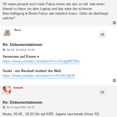
e
i
Oh wenn jemand noch mehr Fokus kennt wär das so toll. hab einen
t
Abend zu Haus vor dem Laptop und das wäre die schönste
r
a
Beschäftigung ♥︎ Bento Fokus wär natürlich krass. Gibts da überhaupt
g
welche?
Rosa
Re: Dokumentationen
B
Do 24. Jul 2014, 21:24
e
i
Versessen auf Essen
♥︎
t
https://www.youtube.com/watch?v=uTeUgp8MTBw
r
a
g
Sushi - ein Reisball erobert die Welt
https://www.youtube.com/watch?v=ff-xNV3gOl0
Satsuki
Re: Dokumentationen
B
So 3. Aug 2014, 15:22
e
i
Heute, 03.08., 19:20 Uhr auf ARD: Japans tauchende Omas XD
t