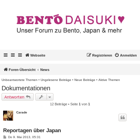
Webseite
Registrieren
Anmelden
Foren-Übersicht
News
Unbeantwortete Themen
•
Ungelesene Beiträge
•
Neue Beiträge
•
Aktive Themen
Dokumentationen
Antworten
12 Beiträge • Seite
1
von
1
Carade
Reportagen über Japan
B
Do 9. Mai 2013, 05:31