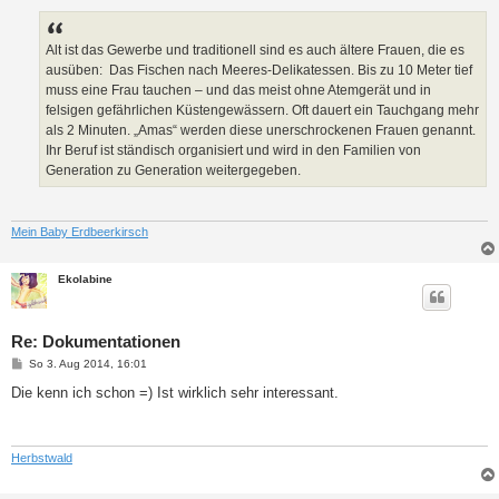
r
a
g
Alt ist das Gewerbe und traditionell sind es auch ältere Frauen, die es
ausüben: Das Fischen nach Meeres-Delikatessen. Bis zu 10 Meter tief
muss eine Frau tauchen – und das meist ohne Atemgerät und in
felsigen gefährlichen Küstengewässern. Oft dauert ein Tauchgang mehr
als 2 Minuten. „Amas“ werden diese unerschrockenen Frauen genannt.
Ihr Beruf ist ständisch organisiert und wird in den Familien von
Generation zu Generation weitergegeben.
Mein Baby Erdbeerkirsch
Ekolabine
Re: Dokumentationen
B
So 3. Aug 2014, 16:01
e
i
Die kenn ich schon =) Ist wirklich sehr interessant.
t
r
a
g
Herbstwald