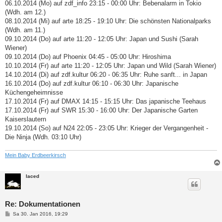
06.10.2014 (Mo) auf zdf_info 23:15 - 00:00 Uhr: Bebenalarm in Tokio
(Wdh. am 12.)
08.10.2014 (Mi) auf arte 18:25 - 19:10 Uhr: Die schönsten Nationalparks
(Wdh. am 11.)
09.10.2014 (Do) auf arte 11:20 - 12:05 Uhr: Japan und Sushi (Sarah
Wiener)
09.10.2014 (Do) auf Phoenix 04:45 - 05:00 Uhr: Hiroshima
10.10.2014 (Fr) auf arte 11:20 - 12:05 Uhr: Japan und Wild (Sarah Wiener)
14.10.2014 (Di) auf zdf.kultur 06:20 - 06:35 Uhr: Ruhe sanft... in Japan
16.10.2014 (Do) auf zdf.kultur 06:10 - 06:30 Uhr: Japanische
Küchengeheimnisse
17.10.2014 (Fr) auf DMAX 14:15 - 15:15 Uhr: Das japanische Teehaus
17.10.2014 (Fr) auf SWR 15:30 - 16:00 Uhr: Der Japanische Garten
Kaiserslautern
19.10.2014 (So) auf N24 22:05 - 23:05 Uhr: Krieger der Vergangenheit -
Die Ninja (Wdh. 03:10 Uhr)
Mein Baby Erdbeerkirsch
laced
Re: Dokumentationen
B
Sa 30. Jan 2016, 19:29
e