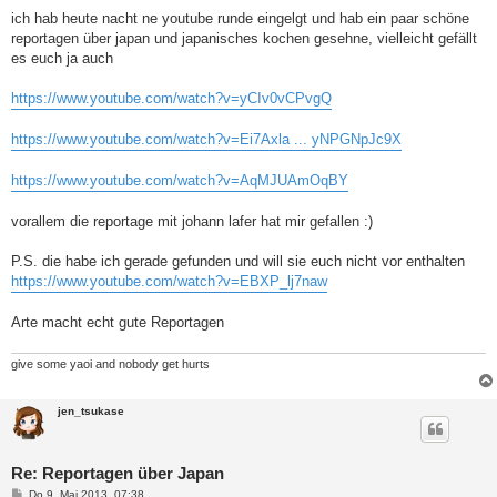
e
i
ich hab heute nacht ne youtube runde eingelgt und hab ein paar schöne
t
reportagen über japan und japanisches kochen gesehne, vielleicht gefällt
r
a
es euch ja auch
g
https://www.youtube.com/watch?v=yCIv0vCPvgQ
https://www.youtube.com/watch?v=Ei7Axla ... yNPGNpJc9X
https://www.youtube.com/watch?v=AqMJUAmOqBY
vorallem die reportage mit johann lafer hat mir gefallen :)
P.S. die habe ich gerade gefunden und will sie euch nicht vor enthalten
https://www.youtube.com/watch?v=EBXP_lj7naw
Arte macht echt gute Reportagen
give some yaoi and nobody get hurts
jen_tsukase
Re: Reportagen über Japan
B
Do 9. Mai 2013, 07:38