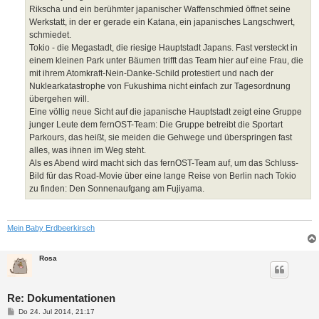
Rikscha und ein berühmter japanischer Waffenschmied öffnet seine
Werkstatt, in der er gerade ein Katana, ein japanisches Langschwert,
schmiedet.
Tokio - die Megastadt, die riesige Hauptstadt Japans. Fast versteckt in
einem kleinen Park unter Bäumen trifft das Team hier auf eine Frau, die
mit ihrem Atomkraft-Nein-Danke-Schild protestiert und nach der
Nuklearkatastrophe von Fukushima nicht einfach zur Tagesordnung
übergehen will.
Eine völlig neue Sicht auf die japanische Hauptstadt zeigt eine Gruppe
junger Leute dem fernOST-Team: Die Gruppe betreibt die Sportart
Parkours, das heißt, sie meiden die Gehwege und überspringen fast
alles, was ihnen im Weg steht.
Als es Abend wird macht sich das fernOST-Team auf, um das Schluss-
Bild für das Road-Movie über eine lange Reise von Berlin nach Tokio
zu finden: Den Sonnenaufgang am Fujiyama.
Mein Baby Erdbeerkirsch
Rosa
Re: Dokumentationen
B
Do 24. Jul 2014, 21:17