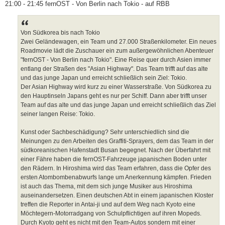
21:00 - 21:45 fernOST - Von Berlin nach Tokio - auf RBB
Von Südkorea bis nach Tokio
Zwei Geländewagen, ein Team und 27.000 Straßenkilometer. Ein neues
Roadmovie lädt die Zuschauer ein zum außergewöhnlichen Abenteuer
"fernOST - Von Berlin nach Tokio". Eine Reise quer durch Asien immer
entlang der Straßen des "Asian Highway". Das Team trifft auf das alte
und das junge Japan und erreicht schließlich sein Ziel: Tokio.
Der Asian Highway wird kurz zu einer Wasserstraße. Von Südkorea zu
den Hauptinseln Japans geht es nur per Schiff. Dann aber trifft unser
Team auf das alte und das junge Japan und erreicht schließlich das Ziel
seiner langen Reise: Tokio.
Kunst oder Sachbeschädigung? Sehr unterschiedlich sind die
Meinungen zu den Arbeiten des Graffiti-Sprayers, dem das Team in der
südkoreanischen Hafenstadt Busan begegnet. Nach der Überfahrt mit
einer Fähre haben die fernOST-Fahrzeuge japanischen Boden unter
den Rädern. In Hiroshima wird das Team erfahren, dass die Opfer des
ersten Atombombenabwurfs lange um Anerkennung kämpfen. Frieden
ist auch das Thema, mit dem sich junge Musiker aus Hiroshima
auseinandersetzen. Einen deutschen Abt in einem japanischen Kloster
treffen die Reporter in Antai-ji und auf dem Weg nach Kyoto eine
Möchtegern-Motorradgang von Schulpflichtigen auf ihren Mopeds.
Durch Kyoto geht es nicht mit den Team-Autos sondern mit einer