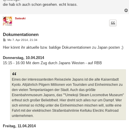
t
die hab ich auch schon gesehen. echt krass.
r
a
g
Satsuki
Dokumentationen
B
Mo 7. Apr 2014, 21:34
e
i
Hier könnt ihr aktuelle bzw. baldige Dokumentationen zu Japan posten ;)
t
r
a
Donnerstag, 10.04.2014
g
15:15 - 16:00 Mit dem Zug durch Japans Westen - auf RBB
Eines der interessantesten Reiseziele Japans ist die alte Kaiserstadt
Kyoto. Alljährlich Pilgern Millionen von Touristen und Einheimischen zu
den vielen Tempelanlagen der Stadt. Auch das größte
Eisenbahnmuseum Japans, das ""Umekoji Steam Locomotive Museum"
erfreut sich großer Beliebtheit. Hier dreht sich alles nur um Dampf. Wer
sich einmal so richtig unter die Einheimischen mischen will, sollte eine
Fahrt mit der elektrischen Straßenbahnlinie Keifuku Electric Railroad
unternehmen.
Freitag, 11.04.2014