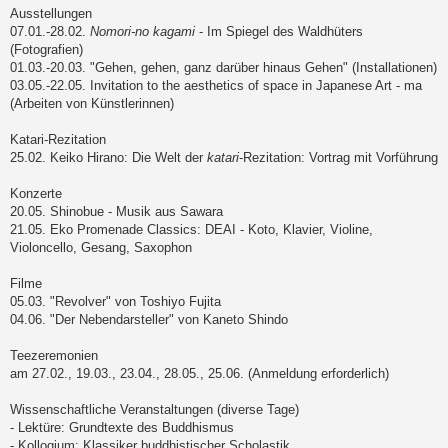
Ausstellungen
07.01.-28.02.
Nomori-no kagami
- Im Spiegel des Waldhüters
(Fotografien)
01.03.-20.03. "Gehen, gehen, ganz darüber hinaus Gehen" (Installationen)
03.05.-22.05. Invitation to the aesthetics of space in Japanese Art - ma
(Arbeiten von Künstlerinnen)
Katari-Rezitation
25.02. Keiko Hirano: Die Welt der
katari
-Rezitation: Vortrag mit Vorführung
Konzerte
20.05. Shinobue - Musik aus Sawara
21.05. Eko Promenade Classics: DEAI - Koto, Klavier, Violine,
Violoncello, Gesang, Saxophon
Filme
05.03. "Revolver" von Toshiyo Fujita
04.06. "Der Nebendarsteller" von Kaneto Shindo
Teezeremonien
am 27.02., 19.03., 23.04., 28.05., 25.06. (Anmeldung erforderlich)
Wissenschaftliche Veranstaltungen (diverse Tage)
- Lektüre: Grundtexte des Buddhismus
- Kolloqium: Klassiker buddhistischer Scholastik