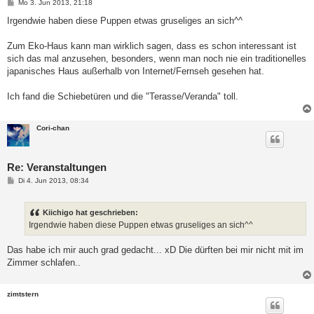
B
Mo 3. Jun 2013, 21:18
e
i
Irgendwie haben diese Puppen etwas gruseliges an sich^^
t
r
a
Zum Eko-Haus kann man wirklich sagen, dass es schon interessant ist
g
sich das mal anzusehen, besonders, wenn man noch nie ein traditionelles
japanisches Haus außerhalb von Internet/Fernseh gesehen hat.
Ich fand die Schiebetüren und die "Terasse/Veranda" toll.
Cori-chan
Re: Veranstaltungen
B
Di 4. Jun 2013, 08:34
e
i
t
Kiichigo hat geschrieben:
r
a
Irgendwie haben diese Puppen etwas gruseliges an sich^^
g
Das habe ich mir auch grad gedacht... xD Die dürften bei mir nicht mit im
Zimmer schlafen..
zimtstern