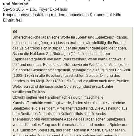
g
und Moderne
Sa–So 10.5. – 1.6., Foyer Eko-Haus
Kooperationsveranstaltung mit dem Japanischen Kulturinstitut Köln
Eintritt frei!
Unterschiedliche japanische Worte für „Spiel“ und „Spielzeug“ (gangu,
omocha, asobi, gēmu, u.a.) lassen erahnen, wie vielfältig die Formen
des Zeitvertreibs sich in Japan über die Jahrhunderte gebildet haben.
Schon die Hofdame Sei Shōnagon (11. Jh.) spricht in ihrem
Kopfkissentagebuch von dem, „was zerstreut, wenn man Langeweile
hat“ und nennt als Beispiel das Gō– sowie ein Würfelspiel. Anfangs für
die höhere Gesellschaft hergestellt, gelangte Spielzeug in der Edo–Zeit
(1603–1868) in alle Bevölkerungsschichten. Seit der Öffnung des
Landes in der Meiji–Zeit (1868–1912) und vor allem nach dem Zweiten
Weltkrieg stand die japanische Spielzeugindustrie stark unter
westlichem Einfluss.
Obwohl seither viel Handgemachtes durch maschinelle
Kunststoffprodukte verdrängt wurde, finden sich bis heute zahlreiche
Spiel(zeug)e, die seit dem Mittelalter tradiert sind. Die Ausstellung aus
dem Besitz des Japanischen Kulturinstituts stellt in sechs
Themengruppen verschiedene Aspekte des japanischen Spielzeugs
vor: traditionelles Zeug aus Naturmaterialien und moderne Spielwaren
aus Kunststoff, Spielzeug, das spezifisch von Kindern, Erwachsenen,
Mädchen oder Jungen benutzt wird, sowie solches mit regionalen