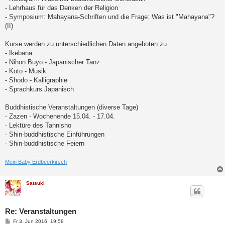
- Lehrhaus für das Denken der Religion
- Symposium: Mahayana-Schriften und die Frage: Was ist "Mahayana"?
(II)
Kurse werden zu unterschiedlichen Daten angeboten zu
- Ikebana
- Nihon Buyo - Japanischer Tanz
- Koto - Musik
- Shodo - Kalligraphie
- Sprachkurs Japanisch
Buddhistische Veranstaltungen (diverse Tage)
- Zazen - Wochenende 15.04. - 17.04.
- Lektüre des Tannisho
- Shin-buddhistische Einführungen
- Shin-buddhistische Feiern
Mein Baby Erdbeerkirsch
Satsuki
Re: Veranstaltungen
B
Fr 3. Jun 2016, 19:58