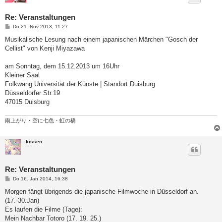
Re: Veranstaltungen
B
Do 21. Nov 2013, 11:27
e
i
Musikalische Lesung nach einem japanischen Märchen "Gosch der
t
Cellist" von Kenji Miyazawa
r
a
g
am Sonntag, dem 15.12.2013 um 16Uhr
Kleiner Saal
Folkwang Universität der Künste | Standort Duisburg
Düsseldorfer Str.19
47015 Duisburg
雨上がり・空に七色・虹の橋
kissen
Re: Veranstaltungen
B
Do 16. Jan 2014, 16:38
e
i
Morgen fängt übrigends die japanische Filmwoche in Düsseldorf an.
t
(17.-30.Jan)
r
a
Es laufen die Filme (Tage):
g
Mein Nachbar Totoro (17. 19. 25.)