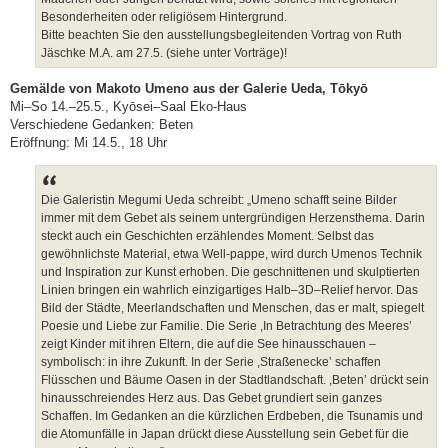
Besonderheiten oder religiösem Hintergrund.
Bitte beachten Sie den ausstellungsbegleitenden Vortrag von Ruth
Jäschke M.A. am 27.5. (siehe unter Vorträge)!
Gemälde von Makoto Umeno aus der Galerie Ueda, Tōkyō
Mi–So 14.–25.5., Kyōsei–Saal Eko-Haus
Verschiedene Gedanken: Beten
Eröffnung: Mi 14.5., 18 Uhr
Die Galeristin Megumi Ueda schreibt: „Umeno schafft seine Bilder
immer mit dem Gebet als seinem untergründigen Herzensthema. Darin
steckt auch ein Geschichten erzählendes Moment. Selbst das
gewöhnlichste Material, etwa Well-pappe, wird durch Umenos Technik
und Inspiration zur Kunst erhoben. Die geschnittenen und skulptierten
Linien bringen ein wahrlich einzigartiges Halb–3D–Relief hervor. Das
Bild der Städte, Meerlandschaften und Menschen, das er malt, spiegelt
Poesie und Liebe zur Familie. Die Serie ,In Betrachtung des Meeres’
zeigt Kinder mit ihren Eltern, die auf die See hinausschauen –
symbolisch: in ihre Zukunft. In der Serie ,Straßenecke’ schaffen
Flüsschen und Bäume Oasen in der Stadtlandschaft. ,Beten’ drückt sein
hinausschreiendes Herz aus. Das Gebet grundiert sein ganzes
Schaffen. Im Gedanken an die kürzlichen Erdbeben, die Tsunamis und
die Atomunfälle in Japan drückt diese Ausstellung sein Gebet für die