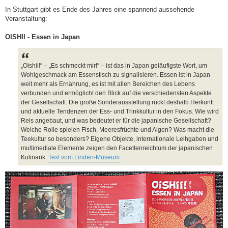
e
i
In Stuttgart gibt es Ende des Jahres eine spannend aussehende
t
Veranstaltung:
r
a
g
OISHII - Essen in Japan
„Oishii!“ – „Es schmeckt mir!“ – ist das in Japan geläufigste Wort, um
Wohlgeschmack am Essenstisch zu signalisieren. Essen ist in Japan
weit mehr als Ernährung, es ist mit allen Bereichen des Lebens
verbunden und ermöglicht den Blick auf die verschiedensten Aspekte
der Gesellschaft. Die große Sonderausstellung rückt deshalb Herkunft
und aktuelle Tendenzen der Ess- und Trinkkultur in den Fokus. Wie wird
Reis angebaut, und was bedeutet er für die japanische Gesellschaft?
Welche Rolle spielen Fisch, Meeresfrüchte und Algen? Was macht die
Teekultur so besonders? Eigene Objekte, internationale Leihgaben und
multimediale Elemente zeigen den Facettenreichtum der japanischen
Kulinarik.
Text vom Linden-Museum