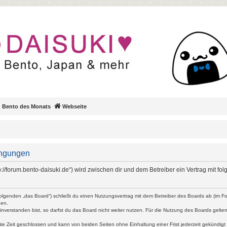
Bento des Monats
Webseite
ingungen
ttp://forum.bento-daisuki.de“) wird zwischen dir und dem Betreiber ein Vertrag mit
 Folgenden „das Board“) schließt du einen Nutzungsvertrag mit dem Betreiber des Boards ab (im Fol
den.
verstanden bist, so darfst du das Board nicht weiter nutzen. Für die Nutzung des Boards gelten je
te Zeit geschlossen und kann von beiden Seiten ohne Einhaltung einer Frist jederzeit gekündigt