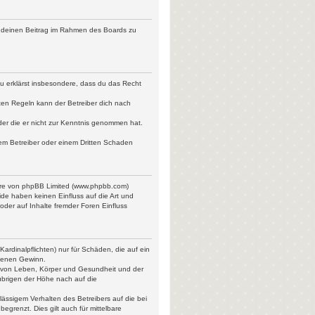
ht, deinen Beitrag im Rahmen des Boards zu
 Du erklärst insbesondere, dass du das Recht
ten Regeln kann der Betreiber dich nach
oder die er nicht zur Kenntnis genommen hat.
dem Betreiber oder einem Dritten Schaden
ware von phpBB Limited (www.phpbb.com)
de haben keinen Einfluss auf die Art und
der auf Inhalte fremder Foren Einfluss
ardinalpflichten) nur für Schäden, die auf ein
ngenen Gewinn.
g von Leben, Körper und Gesundheit und der
 übrigen der Höhe nach auf die
ässigem Verhalten des Betreibers auf die bei
grenzt. Dies gilt auch für mittelbare