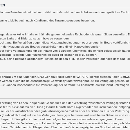
TEN
st du dem Betreiber ein einfaches, zeitlich und räumlich unbeschränktes und unentgeltliches Rec
punkt a bleibt auch nach Kündigung des Nutzungsvertrages bestehen.
trags, dass er keine Inhalte enthält, die gegen geltendes Recht oder die guten Sitten verstoßen.
deten Links und Bilder zu setzen bzw. zu verwenden.
echt aus. Bei Verstößen gegen diese Nutzungsbedingungen oder anderer im Board veröffentlich
 der Nutzung dieses Boards ausschließen und dir ein Hausverbot erteilen.
er keine Verantwortung für die Inhalte von Beiträgen übernimmt, die er nicht selbst erstellt hat 
zerkonto, Beiträge und Funktionen jederzeit zu löschen oder zu sperren.
naus, deine Beiträge abzuändern, sofern sie gegen o. g. Regeln verstoßen oder geeignet sind, 
ei phpBB um eine unter der „
GNU General Public License v2
“ (GPL) bereitgestellten Foren-Soft
n werden durch die deutschsprachige Community unter www.phpbb.de zur Verfügung gestellt. Bei
. Sie können insbesondere die Verwendung der Software für bestimmte Zwecke nicht untersagen o
erletzung von Leben, Körper und Gesundheit und der Verletzung wesentlicher Vertragspflichten (K
rhalten zurückzuführen sind. Dies gilt auch für mittelbare Folgeschäden wie insbesondere entga
 außer bei vorsätzlichem oder grob fahrlässigem Verhalten oder bei Schäden aus der Verletzun
en (Kardinalpflichten) auf die bei Vertragsschluss typischerweise vorhersehbaren Schäden und im
 begrenzt. Dies gilt auch für mittelbare Folgeschäden wie insbesondere entgangenen Gewinn.
 außer bei der Verletzung von Leben, Körper und Gesundheit oder vorsätzlichem oder grob fahrl
ehbaren Schäden und im Übrigen der Höhe nach auf die vertragstypischen Durchschnittsschäden be