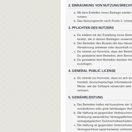
2. EINRÄUMUNG VON NUTZUNGSRECH
Mit dem Erstellen eines Beitrags erteil
nutzen.
Das Nutzungsrecht nach Punkt 2, Unter
3. PFLICHTEN DES NUTZERS
Du erklärst mit der Erstellung eines Bei
besitzt, die in deinen Beiträgen verwen
Der Betreiber des Boards übt das Hausr
Abmahnung zeitweise oder dauerhaft von
Du nimmst zur Kenntnis, dass der Betreib
Du gestattest dem Betreiber, dein Benut
Du gestattest dem Betreiber darüber hi
zuzufügen.
4. GENERAL PUBLIC LICENSE
Du nimmst zur Kenntnis, dass es sich b
handelt; deutschsprachige Informatione
Weise, wie die Software verwendet wird
nehmen.
5. GEWÄHRLEISTUNG
Der Betreiber haftet mit Ausnahme der V
vorsätzliches oder grob fahrlässiges Ve
Die Haftung ist gegenüber Verbrauchern
Verletzung wesentlicher Vertragspflicht
vertragstypischen Durchschnittsschäden
Die Haftung ist gegenüber Unternehmern
Vertragsschluss typischerweise vorhers