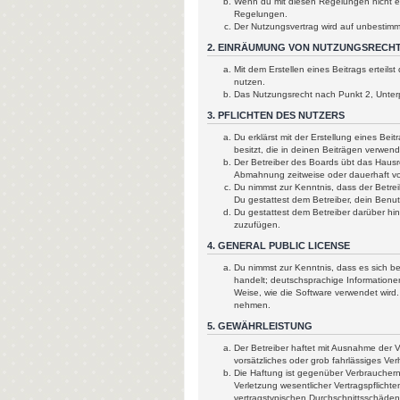
Wenn du mit diesen Regelungen nicht ein
Regelungen.
Der Nutzungsvertrag wird auf unbestimm
2. EINRÄUMUNG VON NUTZUNGSRECH
Mit dem Erstellen eines Beitrags erteil
nutzen.
Das Nutzungsrecht nach Punkt 2, Unter
3. PFLICHTEN DES NUTZERS
Du erklärst mit der Erstellung eines Bei
besitzt, die in deinen Beiträgen verwen
Der Betreiber des Boards übt das Hausr
Abmahnung zeitweise oder dauerhaft von
Du nimmst zur Kenntnis, dass der Betreib
Du gestattest dem Betreiber, dein Benut
Du gestattest dem Betreiber darüber hi
zuzufügen.
4. GENERAL PUBLIC LICENSE
Du nimmst zur Kenntnis, dass es sich b
handelt; deutschsprachige Informatione
Weise, wie die Software verwendet wird
nehmen.
5. GEWÄHRLEISTUNG
Der Betreiber haftet mit Ausnahme der V
vorsätzliches oder grob fahrlässiges Ve
Die Haftung ist gegenüber Verbrauchern
Verletzung wesentlicher Vertragspflicht
vertragstypischen Durchschnittsschäden