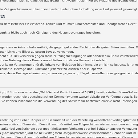
verstanden bist, so darfst du das Board nicht weiter nutzen. Für die Nutzung des Boards gelten je
te Zeit geschlossen und kann von beiden Seiten ohne Einhaltung einer Frist jederzeit gekündigt
TEN
st du dem Betreiber ein einfaches, zeitlich und räumlich unbeschränktes und unentgeltliches Rec
punkt a bleibt auch nach Kündigung des Nutzungsvertrages bestehen.
trags, dass er keine Inhalte enthält, die gegen geltendes Recht oder die guten Sitten verstoßen.
deten Links und Bilder zu setzen bzw. zu verwenden.
echt aus. Bei Verstößen gegen diese Nutzungsbedingungen oder anderer im Board veröffentlich
 der Nutzung dieses Boards ausschließen und dir ein Hausverbot erteilen.
er keine Verantwortung für die Inhalte von Beiträgen übernimmt, die er nicht selbst erstellt hat 
zerkonto, Beiträge und Funktionen jederzeit zu löschen oder zu sperren.
naus, deine Beiträge abzuändern, sofern sie gegen o. g. Regeln verstoßen oder geeignet sind, 
ei phpBB um eine unter der „
GNU General Public License v2
“ (GPL) bereitgestellten Foren-Soft
n werden durch die deutschsprachige Community unter www.phpbb.de zur Verfügung gestellt. Bei
. Sie können insbesondere die Verwendung der Software für bestimmte Zwecke nicht untersagen o
erletzung von Leben, Körper und Gesundheit und der Verletzung wesentlicher Vertragspflichten (K
rhalten zurückzuführen sind. Dies gilt auch für mittelbare Folgeschäden wie insbesondere entga
 außer bei vorsätzlichem oder grob fahrlässigem Verhalten oder bei Schäden aus der Verletzun
en (Kardinalpflichten) auf die bei Vertragsschluss typischerweise vorhersehbaren Schäden und im
 begrenzt. Dies gilt auch für mittelbare Folgeschäden wie insbesondere entgangenen Gewinn.