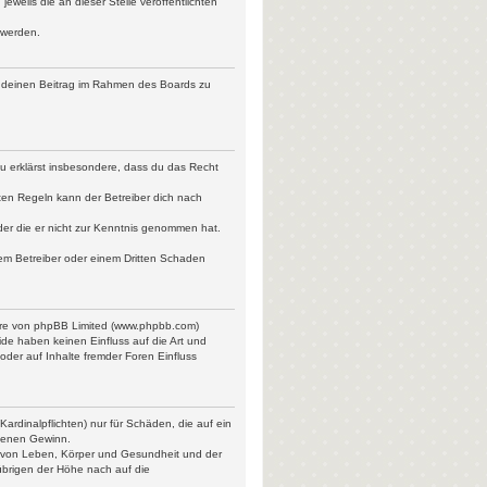
weils die an dieser Stelle veröffentlichten
 werden.
ht, deinen Beitrag im Rahmen des Boards zu
 Du erklärst insbesondere, dass du das Recht
ten Regeln kann der Betreiber dich nach
oder die er nicht zur Kenntnis genommen hat.
dem Betreiber oder einem Dritten Schaden
ware von phpBB Limited (www.phpbb.com)
de haben keinen Einfluss auf die Art und
der auf Inhalte fremder Foren Einfluss
ardinalpflichten) nur für Schäden, die auf ein
ngenen Gewinn.
g von Leben, Körper und Gesundheit und der
 übrigen der Höhe nach auf die