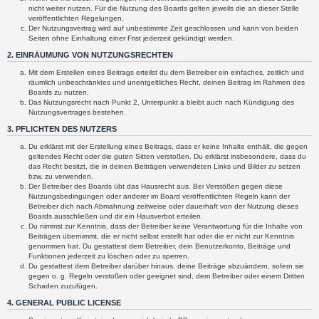
nicht weiter nutzen. Für die Nutzung des Boards gelten jeweils die an dieser Stelle
veröffentlichten Regelungen.
Der Nutzungsvertrag wird auf unbestimmte Zeit geschlossen und kann von beiden
Seiten ohne Einhaltung einer Frist jederzeit gekündigt werden.
2. EINRÄUMUNG VON NUTZUNGSRECHTEN
Mit dem Erstellen eines Beitrags erteilst du dem Betreiber ein einfaches, zeitlich und
räumlich unbeschränktes und unentgeltliches Recht, deinen Beitrag im Rahmen des
Boards zu nutzen.
Das Nutzungsrecht nach Punkt 2, Unterpunkt a bleibt auch nach Kündigung des
Nutzungsvertrages bestehen.
3. PFLICHTEN DES NUTZERS
Du erklärst mit der Erstellung eines Beitrags, dass er keine Inhalte enthält, die gegen
geltendes Recht oder die guten Sitten verstoßen. Du erklärst insbesondere, dass du
das Recht besitzt, die in deinen Beiträgen verwendeten Links und Bilder zu setzen
bzw. zu verwenden.
Der Betreiber des Boards übt das Hausrecht aus. Bei Verstößen gegen diese
Nutzungsbedingungen oder anderer im Board veröffentlichten Regeln kann der
Betreiber dich nach Abmahnung zeitweise oder dauerhaft von der Nutzung dieses
Boards ausschließen und dir ein Hausverbot erteilen.
Du nimmst zur Kenntnis, dass der Betreiber keine Verantwortung für die Inhalte von
Beiträgen übernimmt, die er nicht selbst erstellt hat oder die er nicht zur Kenntnis
genommen hat. Du gestattest dem Betreiber, dein Benutzerkonto, Beiträge und
Funktionen jederzeit zu löschen oder zu sperren.
Du gestattest dem Betreiber darüber hinaus, deine Beiträge abzuändern, sofern sie
gegen o. g. Regeln verstoßen oder geeignet sind, dem Betreiber oder einem Dritten
Schaden zuzufügen.
4. GENERAL PUBLIC LICENSE