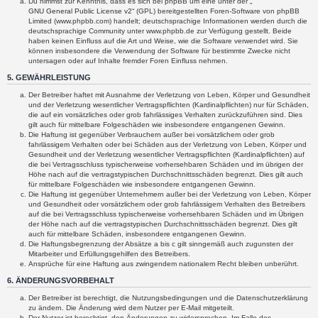
Du nimmst zur Kenntnis, dass es sich bei phpBB um eine unter der „
GNU General Public License v2
“ (GPL) bereitgestellten Foren-Software von phpBB
Limited (www.phpbb.com) handelt; deutschsprachige Informationen werden durch die
deutschsprachige Community unter www.phpbb.de zur Verfügung gestellt. Beide
haben keinen Einfluss auf die Art und Weise, wie die Software verwendet wird. Sie
können insbesondere die Verwendung der Software für bestimmte Zwecke nicht
untersagen oder auf Inhalte fremder Foren Einfluss nehmen.
5. GEWÄHRLEISTUNG
Der Betreiber haftet mit Ausnahme der Verletzung von Leben, Körper und Gesundheit
und der Verletzung wesentlicher Vertragspflichten (Kardinalpflichten) nur für Schäden,
die auf ein vorsätzliches oder grob fahrlässiges Verhalten zurückzuführen sind. Dies
gilt auch für mittelbare Folgeschäden wie insbesondere entgangenen Gewinn.
Die Haftung ist gegenüber Verbrauchern außer bei vorsätzlichem oder grob
fahrlässigem Verhalten oder bei Schäden aus der Verletzung von Leben, Körper und
Gesundheit und der Verletzung wesentlicher Vertragspflichten (Kardinalpflichten) auf
die bei Vertragsschluss typischerweise vorhersehbaren Schäden und im übrigen der
Höhe nach auf die vertragstypischen Durchschnittsschäden begrenzt. Dies gilt auch
für mittelbare Folgeschäden wie insbesondere entgangenen Gewinn.
Die Haftung ist gegenüber Unternehmern außer bei der Verletzung von Leben, Körper
und Gesundheit oder vorsätzlichem oder grob fahrlässigem Verhalten des Betreibers
auf die bei Vertragsschluss typischerweise vorhersehbaren Schäden und im Übrigen
der Höhe nach auf die vertragstypischen Durchschnittsschäden begrenzt. Dies gilt
auch für mittelbare Schäden, insbesondere entgangenen Gewinn.
Die Haftungsbegrenzung der Absätze a bis c gilt sinngemäß auch zugunsten der
Mitarbeiter und Erfüllungsgehilfen des Betreibers.
Ansprüche für eine Haftung aus zwingendem nationalem Recht bleiben unberührt.
6. ÄNDERUNGSVORBEHALT
Der Betreiber ist berechtigt, die Nutzungsbedingungen und die Datenschutzerklärung
zu ändern. Die Änderung wird dem Nutzer per E-Mail mitgeteilt.
Der Nutzer ist berechtigt, den Änderungen zu widersprechen. Im Falle des