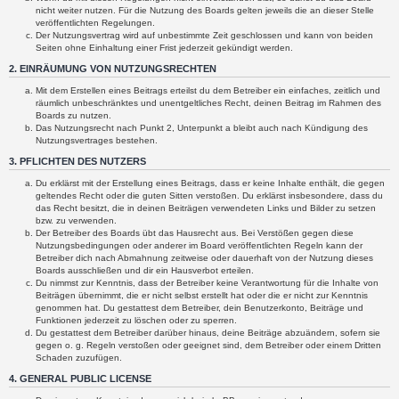
nicht weiter nutzen. Für die Nutzung des Boards gelten jeweils die an dieser Stelle
veröffentlichten Regelungen.
Der Nutzungsvertrag wird auf unbestimmte Zeit geschlossen und kann von beiden
Seiten ohne Einhaltung einer Frist jederzeit gekündigt werden.
2. EINRÄUMUNG VON NUTZUNGSRECHTEN
Mit dem Erstellen eines Beitrags erteilst du dem Betreiber ein einfaches, zeitlich und
räumlich unbeschränktes und unentgeltliches Recht, deinen Beitrag im Rahmen des
Boards zu nutzen.
Das Nutzungsrecht nach Punkt 2, Unterpunkt a bleibt auch nach Kündigung des
Nutzungsvertrages bestehen.
3. PFLICHTEN DES NUTZERS
Du erklärst mit der Erstellung eines Beitrags, dass er keine Inhalte enthält, die gegen
geltendes Recht oder die guten Sitten verstoßen. Du erklärst insbesondere, dass du
das Recht besitzt, die in deinen Beiträgen verwendeten Links und Bilder zu setzen
bzw. zu verwenden.
Der Betreiber des Boards übt das Hausrecht aus. Bei Verstößen gegen diese
Nutzungsbedingungen oder anderer im Board veröffentlichten Regeln kann der
Betreiber dich nach Abmahnung zeitweise oder dauerhaft von der Nutzung dieses
Boards ausschließen und dir ein Hausverbot erteilen.
Du nimmst zur Kenntnis, dass der Betreiber keine Verantwortung für die Inhalte von
Beiträgen übernimmt, die er nicht selbst erstellt hat oder die er nicht zur Kenntnis
genommen hat. Du gestattest dem Betreiber, dein Benutzerkonto, Beiträge und
Funktionen jederzeit zu löschen oder zu sperren.
Du gestattest dem Betreiber darüber hinaus, deine Beiträge abzuändern, sofern sie
gegen o. g. Regeln verstoßen oder geeignet sind, dem Betreiber oder einem Dritten
Schaden zuzufügen.
4. GENERAL PUBLIC LICENSE