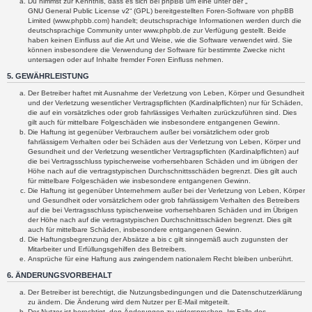
Du nimmst zur Kenntnis, dass es sich bei phpBB um eine unter der „
GNU General Public License v2
“ (GPL) bereitgestellten Foren-Software von phpBB
Limited (www.phpbb.com) handelt; deutschsprachige Informationen werden durch die
deutschsprachige Community unter www.phpbb.de zur Verfügung gestellt. Beide
haben keinen Einfluss auf die Art und Weise, wie die Software verwendet wird. Sie
können insbesondere die Verwendung der Software für bestimmte Zwecke nicht
untersagen oder auf Inhalte fremder Foren Einfluss nehmen.
5. GEWÄHRLEISTUNG
Der Betreiber haftet mit Ausnahme der Verletzung von Leben, Körper und Gesundheit
und der Verletzung wesentlicher Vertragspflichten (Kardinalpflichten) nur für Schäden,
die auf ein vorsätzliches oder grob fahrlässiges Verhalten zurückzuführen sind. Dies
gilt auch für mittelbare Folgeschäden wie insbesondere entgangenen Gewinn.
Die Haftung ist gegenüber Verbrauchern außer bei vorsätzlichem oder grob
fahrlässigem Verhalten oder bei Schäden aus der Verletzung von Leben, Körper und
Gesundheit und der Verletzung wesentlicher Vertragspflichten (Kardinalpflichten) auf
die bei Vertragsschluss typischerweise vorhersehbaren Schäden und im übrigen der
Höhe nach auf die vertragstypischen Durchschnittsschäden begrenzt. Dies gilt auch
für mittelbare Folgeschäden wie insbesondere entgangenen Gewinn.
Die Haftung ist gegenüber Unternehmern außer bei der Verletzung von Leben, Körper
und Gesundheit oder vorsätzlichem oder grob fahrlässigem Verhalten des Betreibers
auf die bei Vertragsschluss typischerweise vorhersehbaren Schäden und im Übrigen
der Höhe nach auf die vertragstypischen Durchschnittsschäden begrenzt. Dies gilt
auch für mittelbare Schäden, insbesondere entgangenen Gewinn.
Die Haftungsbegrenzung der Absätze a bis c gilt sinngemäß auch zugunsten der
Mitarbeiter und Erfüllungsgehilfen des Betreibers.
Ansprüche für eine Haftung aus zwingendem nationalem Recht bleiben unberührt.
6. ÄNDERUNGSVORBEHALT
Der Betreiber ist berechtigt, die Nutzungsbedingungen und die Datenschutzerklärung
zu ändern. Die Änderung wird dem Nutzer per E-Mail mitgeteilt.
Der Nutzer ist berechtigt, den Änderungen zu widersprechen. Im Falle des