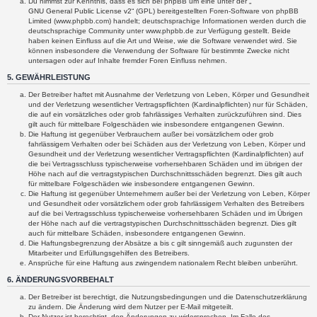
Du nimmst zur Kenntnis, dass es sich bei phpBB um eine unter der „
GNU General Public License v2
“ (GPL) bereitgestellten Foren-Software von phpBB
Limited (www.phpbb.com) handelt; deutschsprachige Informationen werden durch die
deutschsprachige Community unter www.phpbb.de zur Verfügung gestellt. Beide
haben keinen Einfluss auf die Art und Weise, wie die Software verwendet wird. Sie
können insbesondere die Verwendung der Software für bestimmte Zwecke nicht
untersagen oder auf Inhalte fremder Foren Einfluss nehmen.
5. GEWÄHRLEISTUNG
Der Betreiber haftet mit Ausnahme der Verletzung von Leben, Körper und Gesundheit
und der Verletzung wesentlicher Vertragspflichten (Kardinalpflichten) nur für Schäden,
die auf ein vorsätzliches oder grob fahrlässiges Verhalten zurückzuführen sind. Dies
gilt auch für mittelbare Folgeschäden wie insbesondere entgangenen Gewinn.
Die Haftung ist gegenüber Verbrauchern außer bei vorsätzlichem oder grob
fahrlässigem Verhalten oder bei Schäden aus der Verletzung von Leben, Körper und
Gesundheit und der Verletzung wesentlicher Vertragspflichten (Kardinalpflichten) auf
die bei Vertragsschluss typischerweise vorhersehbaren Schäden und im übrigen der
Höhe nach auf die vertragstypischen Durchschnittsschäden begrenzt. Dies gilt auch
für mittelbare Folgeschäden wie insbesondere entgangenen Gewinn.
Die Haftung ist gegenüber Unternehmern außer bei der Verletzung von Leben, Körper
und Gesundheit oder vorsätzlichem oder grob fahrlässigem Verhalten des Betreibers
auf die bei Vertragsschluss typischerweise vorhersehbaren Schäden und im Übrigen
der Höhe nach auf die vertragstypischen Durchschnittsschäden begrenzt. Dies gilt
auch für mittelbare Schäden, insbesondere entgangenen Gewinn.
Die Haftungsbegrenzung der Absätze a bis c gilt sinngemäß auch zugunsten der
Mitarbeiter und Erfüllungsgehilfen des Betreibers.
Ansprüche für eine Haftung aus zwingendem nationalem Recht bleiben unberührt.
6. ÄNDERUNGSVORBEHALT
Der Betreiber ist berechtigt, die Nutzungsbedingungen und die Datenschutzerklärung
zu ändern. Die Änderung wird dem Nutzer per E-Mail mitgeteilt.
Der Nutzer ist berechtigt, den Änderungen zu widersprechen. Im Falle des