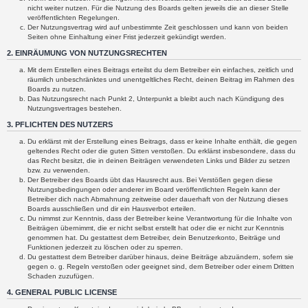
nicht weiter nutzen. Für die Nutzung des Boards gelten jeweils die an dieser Stelle
veröffentlichten Regelungen.
Der Nutzungsvertrag wird auf unbestimmte Zeit geschlossen und kann von beiden
Seiten ohne Einhaltung einer Frist jederzeit gekündigt werden.
2. EINRÄUMUNG VON NUTZUNGSRECHTEN
Mit dem Erstellen eines Beitrags erteilst du dem Betreiber ein einfaches, zeitlich und
räumlich unbeschränktes und unentgeltliches Recht, deinen Beitrag im Rahmen des
Boards zu nutzen.
Das Nutzungsrecht nach Punkt 2, Unterpunkt a bleibt auch nach Kündigung des
Nutzungsvertrages bestehen.
3. PFLICHTEN DES NUTZERS
Du erklärst mit der Erstellung eines Beitrags, dass er keine Inhalte enthält, die gegen
geltendes Recht oder die guten Sitten verstoßen. Du erklärst insbesondere, dass du
das Recht besitzt, die in deinen Beiträgen verwendeten Links und Bilder zu setzen
bzw. zu verwenden.
Der Betreiber des Boards übt das Hausrecht aus. Bei Verstößen gegen diese
Nutzungsbedingungen oder anderer im Board veröffentlichten Regeln kann der
Betreiber dich nach Abmahnung zeitweise oder dauerhaft von der Nutzung dieses
Boards ausschließen und dir ein Hausverbot erteilen.
Du nimmst zur Kenntnis, dass der Betreiber keine Verantwortung für die Inhalte von
Beiträgen übernimmt, die er nicht selbst erstellt hat oder die er nicht zur Kenntnis
genommen hat. Du gestattest dem Betreiber, dein Benutzerkonto, Beiträge und
Funktionen jederzeit zu löschen oder zu sperren.
Du gestattest dem Betreiber darüber hinaus, deine Beiträge abzuändern, sofern sie
gegen o. g. Regeln verstoßen oder geeignet sind, dem Betreiber oder einem Dritten
Schaden zuzufügen.
4. GENERAL PUBLIC LICENSE