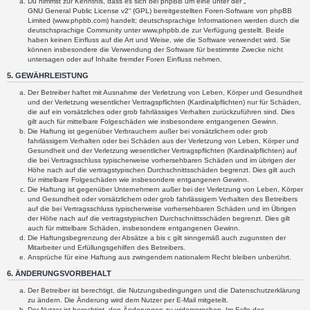
Du nimmst zur Kenntnis, dass es sich bei phpBB um eine unter der „
GNU General Public License v2
“ (GPL) bereitgestellten Foren-Software von phpBB
Limited (www.phpbb.com) handelt; deutschsprachige Informationen werden durch die
deutschsprachige Community unter www.phpbb.de zur Verfügung gestellt. Beide
haben keinen Einfluss auf die Art und Weise, wie die Software verwendet wird. Sie
können insbesondere die Verwendung der Software für bestimmte Zwecke nicht
untersagen oder auf Inhalte fremder Foren Einfluss nehmen.
5. GEWÄHRLEISTUNG
Der Betreiber haftet mit Ausnahme der Verletzung von Leben, Körper und Gesundheit
und der Verletzung wesentlicher Vertragspflichten (Kardinalpflichten) nur für Schäden,
die auf ein vorsätzliches oder grob fahrlässiges Verhalten zurückzuführen sind. Dies
gilt auch für mittelbare Folgeschäden wie insbesondere entgangenen Gewinn.
Die Haftung ist gegenüber Verbrauchern außer bei vorsätzlichem oder grob
fahrlässigem Verhalten oder bei Schäden aus der Verletzung von Leben, Körper und
Gesundheit und der Verletzung wesentlicher Vertragspflichten (Kardinalpflichten) auf
die bei Vertragsschluss typischerweise vorhersehbaren Schäden und im übrigen der
Höhe nach auf die vertragstypischen Durchschnittsschäden begrenzt. Dies gilt auch
für mittelbare Folgeschäden wie insbesondere entgangenen Gewinn.
Die Haftung ist gegenüber Unternehmern außer bei der Verletzung von Leben, Körper
und Gesundheit oder vorsätzlichem oder grob fahrlässigem Verhalten des Betreibers
auf die bei Vertragsschluss typischerweise vorhersehbaren Schäden und im Übrigen
der Höhe nach auf die vertragstypischen Durchschnittsschäden begrenzt. Dies gilt
auch für mittelbare Schäden, insbesondere entgangenen Gewinn.
Die Haftungsbegrenzung der Absätze a bis c gilt sinngemäß auch zugunsten der
Mitarbeiter und Erfüllungsgehilfen des Betreibers.
Ansprüche für eine Haftung aus zwingendem nationalem Recht bleiben unberührt.
6. ÄNDERUNGSVORBEHALT
Der Betreiber ist berechtigt, die Nutzungsbedingungen und die Datenschutzerklärung
zu ändern. Die Änderung wird dem Nutzer per E-Mail mitgeteilt.
Der Nutzer ist berechtigt, den Änderungen zu widersprechen. Im Falle des