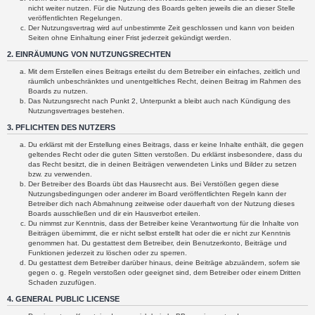
nicht weiter nutzen. Für die Nutzung des Boards gelten jeweils die an dieser Stelle
veröffentlichten Regelungen.
Der Nutzungsvertrag wird auf unbestimmte Zeit geschlossen und kann von beiden
Seiten ohne Einhaltung einer Frist jederzeit gekündigt werden.
2. EINRÄUMUNG VON NUTZUNGSRECHTEN
Mit dem Erstellen eines Beitrags erteilst du dem Betreiber ein einfaches, zeitlich und
räumlich unbeschränktes und unentgeltliches Recht, deinen Beitrag im Rahmen des
Boards zu nutzen.
Das Nutzungsrecht nach Punkt 2, Unterpunkt a bleibt auch nach Kündigung des
Nutzungsvertrages bestehen.
3. PFLICHTEN DES NUTZERS
Du erklärst mit der Erstellung eines Beitrags, dass er keine Inhalte enthält, die gegen
geltendes Recht oder die guten Sitten verstoßen. Du erklärst insbesondere, dass du
das Recht besitzt, die in deinen Beiträgen verwendeten Links und Bilder zu setzen
bzw. zu verwenden.
Der Betreiber des Boards übt das Hausrecht aus. Bei Verstößen gegen diese
Nutzungsbedingungen oder anderer im Board veröffentlichten Regeln kann der
Betreiber dich nach Abmahnung zeitweise oder dauerhaft von der Nutzung dieses
Boards ausschließen und dir ein Hausverbot erteilen.
Du nimmst zur Kenntnis, dass der Betreiber keine Verantwortung für die Inhalte von
Beiträgen übernimmt, die er nicht selbst erstellt hat oder die er nicht zur Kenntnis
genommen hat. Du gestattest dem Betreiber, dein Benutzerkonto, Beiträge und
Funktionen jederzeit zu löschen oder zu sperren.
Du gestattest dem Betreiber darüber hinaus, deine Beiträge abzuändern, sofern sie
gegen o. g. Regeln verstoßen oder geeignet sind, dem Betreiber oder einem Dritten
Schaden zuzufügen.
4. GENERAL PUBLIC LICENSE