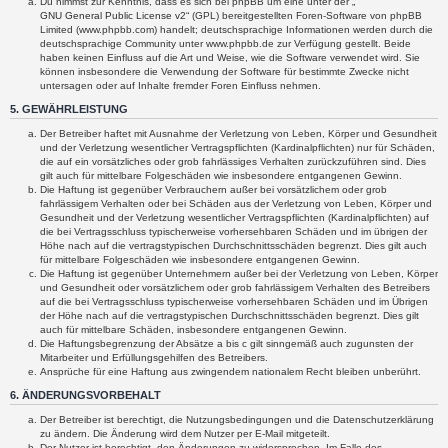
Du nimmst zur Kenntnis, dass es sich bei phpBB um eine unter der „
GNU General Public License v2
“ (GPL) bereitgestellten Foren-Software von phpBB
Limited (www.phpbb.com) handelt; deutschsprachige Informationen werden durch die
deutschsprachige Community unter www.phpbb.de zur Verfügung gestellt. Beide
haben keinen Einfluss auf die Art und Weise, wie die Software verwendet wird. Sie
können insbesondere die Verwendung der Software für bestimmte Zwecke nicht
untersagen oder auf Inhalte fremder Foren Einfluss nehmen.
5. GEWÄHRLEISTUNG
Der Betreiber haftet mit Ausnahme der Verletzung von Leben, Körper und Gesundheit
und der Verletzung wesentlicher Vertragspflichten (Kardinalpflichten) nur für Schäden,
die auf ein vorsätzliches oder grob fahrlässiges Verhalten zurückzuführen sind. Dies
gilt auch für mittelbare Folgeschäden wie insbesondere entgangenen Gewinn.
Die Haftung ist gegenüber Verbrauchern außer bei vorsätzlichem oder grob
fahrlässigem Verhalten oder bei Schäden aus der Verletzung von Leben, Körper und
Gesundheit und der Verletzung wesentlicher Vertragspflichten (Kardinalpflichten) auf
die bei Vertragsschluss typischerweise vorhersehbaren Schäden und im übrigen der
Höhe nach auf die vertragstypischen Durchschnittsschäden begrenzt. Dies gilt auch
für mittelbare Folgeschäden wie insbesondere entgangenen Gewinn.
Die Haftung ist gegenüber Unternehmern außer bei der Verletzung von Leben, Körper
und Gesundheit oder vorsätzlichem oder grob fahrlässigem Verhalten des Betreibers
auf die bei Vertragsschluss typischerweise vorhersehbaren Schäden und im Übrigen
der Höhe nach auf die vertragstypischen Durchschnittsschäden begrenzt. Dies gilt
auch für mittelbare Schäden, insbesondere entgangenen Gewinn.
Die Haftungsbegrenzung der Absätze a bis c gilt sinngemäß auch zugunsten der
Mitarbeiter und Erfüllungsgehilfen des Betreibers.
Ansprüche für eine Haftung aus zwingendem nationalem Recht bleiben unberührt.
6. ÄNDERUNGSVORBEHALT
Der Betreiber ist berechtigt, die Nutzungsbedingungen und die Datenschutzerklärung
zu ändern. Die Änderung wird dem Nutzer per E-Mail mitgeteilt.
Der Nutzer ist berechtigt, den Änderungen zu widersprechen. Im Falle des