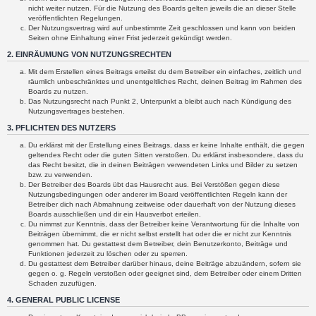
nicht weiter nutzen. Für die Nutzung des Boards gelten jeweils die an dieser Stelle
veröffentlichten Regelungen.
Der Nutzungsvertrag wird auf unbestimmte Zeit geschlossen und kann von beiden
Seiten ohne Einhaltung einer Frist jederzeit gekündigt werden.
2. EINRÄUMUNG VON NUTZUNGSRECHTEN
Mit dem Erstellen eines Beitrags erteilst du dem Betreiber ein einfaches, zeitlich und
räumlich unbeschränktes und unentgeltliches Recht, deinen Beitrag im Rahmen des
Boards zu nutzen.
Das Nutzungsrecht nach Punkt 2, Unterpunkt a bleibt auch nach Kündigung des
Nutzungsvertrages bestehen.
3. PFLICHTEN DES NUTZERS
Du erklärst mit der Erstellung eines Beitrags, dass er keine Inhalte enthält, die gegen
geltendes Recht oder die guten Sitten verstoßen. Du erklärst insbesondere, dass du
das Recht besitzt, die in deinen Beiträgen verwendeten Links und Bilder zu setzen
bzw. zu verwenden.
Der Betreiber des Boards übt das Hausrecht aus. Bei Verstößen gegen diese
Nutzungsbedingungen oder anderer im Board veröffentlichten Regeln kann der
Betreiber dich nach Abmahnung zeitweise oder dauerhaft von der Nutzung dieses
Boards ausschließen und dir ein Hausverbot erteilen.
Du nimmst zur Kenntnis, dass der Betreiber keine Verantwortung für die Inhalte von
Beiträgen übernimmt, die er nicht selbst erstellt hat oder die er nicht zur Kenntnis
genommen hat. Du gestattest dem Betreiber, dein Benutzerkonto, Beiträge und
Funktionen jederzeit zu löschen oder zu sperren.
Du gestattest dem Betreiber darüber hinaus, deine Beiträge abzuändern, sofern sie
gegen o. g. Regeln verstoßen oder geeignet sind, dem Betreiber oder einem Dritten
Schaden zuzufügen.
4. GENERAL PUBLIC LICENSE