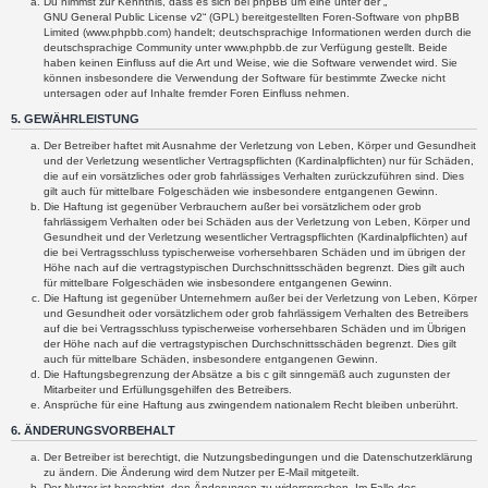
Du nimmst zur Kenntnis, dass es sich bei phpBB um eine unter der „
GNU General Public License v2
“ (GPL) bereitgestellten Foren-Software von phpBB
Limited (www.phpbb.com) handelt; deutschsprachige Informationen werden durch die
deutschsprachige Community unter www.phpbb.de zur Verfügung gestellt. Beide
haben keinen Einfluss auf die Art und Weise, wie die Software verwendet wird. Sie
können insbesondere die Verwendung der Software für bestimmte Zwecke nicht
untersagen oder auf Inhalte fremder Foren Einfluss nehmen.
5. GEWÄHRLEISTUNG
Der Betreiber haftet mit Ausnahme der Verletzung von Leben, Körper und Gesundheit
und der Verletzung wesentlicher Vertragspflichten (Kardinalpflichten) nur für Schäden,
die auf ein vorsätzliches oder grob fahrlässiges Verhalten zurückzuführen sind. Dies
gilt auch für mittelbare Folgeschäden wie insbesondere entgangenen Gewinn.
Die Haftung ist gegenüber Verbrauchern außer bei vorsätzlichem oder grob
fahrlässigem Verhalten oder bei Schäden aus der Verletzung von Leben, Körper und
Gesundheit und der Verletzung wesentlicher Vertragspflichten (Kardinalpflichten) auf
die bei Vertragsschluss typischerweise vorhersehbaren Schäden und im übrigen der
Höhe nach auf die vertragstypischen Durchschnittsschäden begrenzt. Dies gilt auch
für mittelbare Folgeschäden wie insbesondere entgangenen Gewinn.
Die Haftung ist gegenüber Unternehmern außer bei der Verletzung von Leben, Körper
und Gesundheit oder vorsätzlichem oder grob fahrlässigem Verhalten des Betreibers
auf die bei Vertragsschluss typischerweise vorhersehbaren Schäden und im Übrigen
der Höhe nach auf die vertragstypischen Durchschnittsschäden begrenzt. Dies gilt
auch für mittelbare Schäden, insbesondere entgangenen Gewinn.
Die Haftungsbegrenzung der Absätze a bis c gilt sinngemäß auch zugunsten der
Mitarbeiter und Erfüllungsgehilfen des Betreibers.
Ansprüche für eine Haftung aus zwingendem nationalem Recht bleiben unberührt.
6. ÄNDERUNGSVORBEHALT
Der Betreiber ist berechtigt, die Nutzungsbedingungen und die Datenschutzerklärung
zu ändern. Die Änderung wird dem Nutzer per E-Mail mitgeteilt.
Der Nutzer ist berechtigt, den Änderungen zu widersprechen. Im Falle des