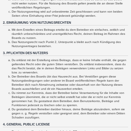
nicht weiter nutzen. Für die Nutzung des Boards gelten jeweils die an dieser Stelle
veröffentlichten Regelungen.
Der Nutzungsvertrag wird auf unbestimmte Zeit geschlossen und kann von beiden
Seiten ohne Einhaltung einer Frist jederzeit gekündigt werden.
2. EINRÄUMUNG VON NUTZUNGSRECHTEN
Mit dem Erstellen eines Beitrags erteilst du dem Betreiber ein einfaches, zeitlich und
räumlich unbeschränktes und unentgeltliches Recht, deinen Beitrag im Rahmen des
Boards zu nutzen.
Das Nutzungsrecht nach Punkt 2, Unterpunkt a bleibt auch nach Kündigung des
Nutzungsvertrages bestehen.
3. PFLICHTEN DES NUTZERS
Du erklärst mit der Erstellung eines Beitrags, dass er keine Inhalte enthält, die gegen
geltendes Recht oder die guten Sitten verstoßen. Du erklärst insbesondere, dass du
das Recht besitzt, die in deinen Beiträgen verwendeten Links und Bilder zu setzen
bzw. zu verwenden.
Der Betreiber des Boards übt das Hausrecht aus. Bei Verstößen gegen diese
Nutzungsbedingungen oder anderer im Board veröffentlichten Regeln kann der
Betreiber dich nach Abmahnung zeitweise oder dauerhaft von der Nutzung dieses
Boards ausschließen und dir ein Hausverbot erteilen.
Du nimmst zur Kenntnis, dass der Betreiber keine Verantwortung für die Inhalte von
Beiträgen übernimmt, die er nicht selbst erstellt hat oder die er nicht zur Kenntnis
genommen hat. Du gestattest dem Betreiber, dein Benutzerkonto, Beiträge und
Funktionen jederzeit zu löschen oder zu sperren.
Du gestattest dem Betreiber darüber hinaus, deine Beiträge abzuändern, sofern sie
gegen o. g. Regeln verstoßen oder geeignet sind, dem Betreiber oder einem Dritten
Schaden zuzufügen.
4. GENERAL PUBLIC LICENSE