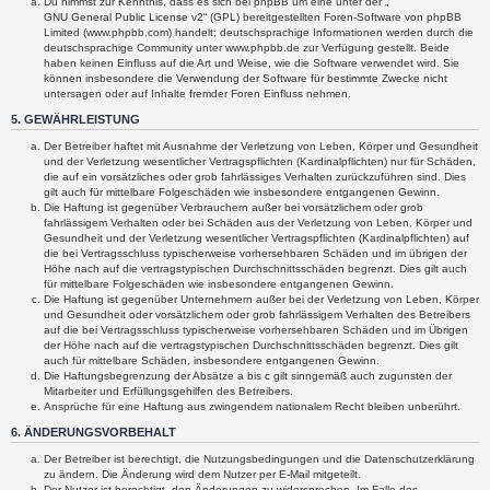
Du nimmst zur Kenntnis, dass es sich bei phpBB um eine unter der „
GNU General Public License v2
“ (GPL) bereitgestellten Foren-Software von phpBB
Limited (www.phpbb.com) handelt; deutschsprachige Informationen werden durch die
deutschsprachige Community unter www.phpbb.de zur Verfügung gestellt. Beide
haben keinen Einfluss auf die Art und Weise, wie die Software verwendet wird. Sie
können insbesondere die Verwendung der Software für bestimmte Zwecke nicht
untersagen oder auf Inhalte fremder Foren Einfluss nehmen.
5. GEWÄHRLEISTUNG
Der Betreiber haftet mit Ausnahme der Verletzung von Leben, Körper und Gesundheit
und der Verletzung wesentlicher Vertragspflichten (Kardinalpflichten) nur für Schäden,
die auf ein vorsätzliches oder grob fahrlässiges Verhalten zurückzuführen sind. Dies
gilt auch für mittelbare Folgeschäden wie insbesondere entgangenen Gewinn.
Die Haftung ist gegenüber Verbrauchern außer bei vorsätzlichem oder grob
fahrlässigem Verhalten oder bei Schäden aus der Verletzung von Leben, Körper und
Gesundheit und der Verletzung wesentlicher Vertragspflichten (Kardinalpflichten) auf
die bei Vertragsschluss typischerweise vorhersehbaren Schäden und im übrigen der
Höhe nach auf die vertragstypischen Durchschnittsschäden begrenzt. Dies gilt auch
für mittelbare Folgeschäden wie insbesondere entgangenen Gewinn.
Die Haftung ist gegenüber Unternehmern außer bei der Verletzung von Leben, Körper
und Gesundheit oder vorsätzlichem oder grob fahrlässigem Verhalten des Betreibers
auf die bei Vertragsschluss typischerweise vorhersehbaren Schäden und im Übrigen
der Höhe nach auf die vertragstypischen Durchschnittsschäden begrenzt. Dies gilt
auch für mittelbare Schäden, insbesondere entgangenen Gewinn.
Die Haftungsbegrenzung der Absätze a bis c gilt sinngemäß auch zugunsten der
Mitarbeiter und Erfüllungsgehilfen des Betreibers.
Ansprüche für eine Haftung aus zwingendem nationalem Recht bleiben unberührt.
6. ÄNDERUNGSVORBEHALT
Der Betreiber ist berechtigt, die Nutzungsbedingungen und die Datenschutzerklärung
zu ändern. Die Änderung wird dem Nutzer per E-Mail mitgeteilt.
Der Nutzer ist berechtigt, den Änderungen zu widersprechen. Im Falle des