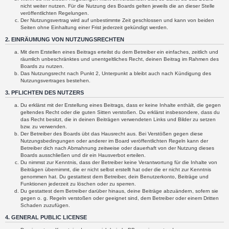
nicht weiter nutzen. Für die Nutzung des Boards gelten jeweils die an dieser Stelle
veröffentlichten Regelungen.
Der Nutzungsvertrag wird auf unbestimmte Zeit geschlossen und kann von beiden
Seiten ohne Einhaltung einer Frist jederzeit gekündigt werden.
2. EINRÄUMUNG VON NUTZUNGSRECHTEN
Mit dem Erstellen eines Beitrags erteilst du dem Betreiber ein einfaches, zeitlich und
räumlich unbeschränktes und unentgeltliches Recht, deinen Beitrag im Rahmen des
Boards zu nutzen.
Das Nutzungsrecht nach Punkt 2, Unterpunkt a bleibt auch nach Kündigung des
Nutzungsvertrages bestehen.
3. PFLICHTEN DES NUTZERS
Du erklärst mit der Erstellung eines Beitrags, dass er keine Inhalte enthält, die gegen
geltendes Recht oder die guten Sitten verstoßen. Du erklärst insbesondere, dass du
das Recht besitzt, die in deinen Beiträgen verwendeten Links und Bilder zu setzen
bzw. zu verwenden.
Der Betreiber des Boards übt das Hausrecht aus. Bei Verstößen gegen diese
Nutzungsbedingungen oder anderer im Board veröffentlichten Regeln kann der
Betreiber dich nach Abmahnung zeitweise oder dauerhaft von der Nutzung dieses
Boards ausschließen und dir ein Hausverbot erteilen.
Du nimmst zur Kenntnis, dass der Betreiber keine Verantwortung für die Inhalte von
Beiträgen übernimmt, die er nicht selbst erstellt hat oder die er nicht zur Kenntnis
genommen hat. Du gestattest dem Betreiber, dein Benutzerkonto, Beiträge und
Funktionen jederzeit zu löschen oder zu sperren.
Du gestattest dem Betreiber darüber hinaus, deine Beiträge abzuändern, sofern sie
gegen o. g. Regeln verstoßen oder geeignet sind, dem Betreiber oder einem Dritten
Schaden zuzufügen.
4. GENERAL PUBLIC LICENSE