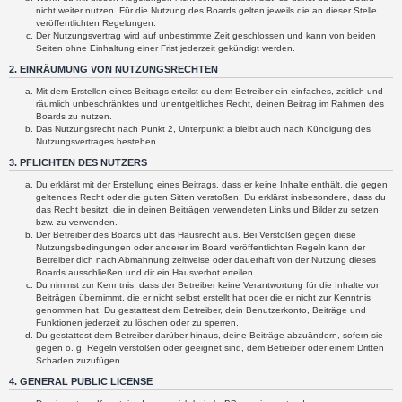
nicht weiter nutzen. Für die Nutzung des Boards gelten jeweils die an dieser Stelle
veröffentlichten Regelungen.
Der Nutzungsvertrag wird auf unbestimmte Zeit geschlossen und kann von beiden
Seiten ohne Einhaltung einer Frist jederzeit gekündigt werden.
2. EINRÄUMUNG VON NUTZUNGSRECHTEN
Mit dem Erstellen eines Beitrags erteilst du dem Betreiber ein einfaches, zeitlich und
räumlich unbeschränktes und unentgeltliches Recht, deinen Beitrag im Rahmen des
Boards zu nutzen.
Das Nutzungsrecht nach Punkt 2, Unterpunkt a bleibt auch nach Kündigung des
Nutzungsvertrages bestehen.
3. PFLICHTEN DES NUTZERS
Du erklärst mit der Erstellung eines Beitrags, dass er keine Inhalte enthält, die gegen
geltendes Recht oder die guten Sitten verstoßen. Du erklärst insbesondere, dass du
das Recht besitzt, die in deinen Beiträgen verwendeten Links und Bilder zu setzen
bzw. zu verwenden.
Der Betreiber des Boards übt das Hausrecht aus. Bei Verstößen gegen diese
Nutzungsbedingungen oder anderer im Board veröffentlichten Regeln kann der
Betreiber dich nach Abmahnung zeitweise oder dauerhaft von der Nutzung dieses
Boards ausschließen und dir ein Hausverbot erteilen.
Du nimmst zur Kenntnis, dass der Betreiber keine Verantwortung für die Inhalte von
Beiträgen übernimmt, die er nicht selbst erstellt hat oder die er nicht zur Kenntnis
genommen hat. Du gestattest dem Betreiber, dein Benutzerkonto, Beiträge und
Funktionen jederzeit zu löschen oder zu sperren.
Du gestattest dem Betreiber darüber hinaus, deine Beiträge abzuändern, sofern sie
gegen o. g. Regeln verstoßen oder geeignet sind, dem Betreiber oder einem Dritten
Schaden zuzufügen.
4. GENERAL PUBLIC LICENSE