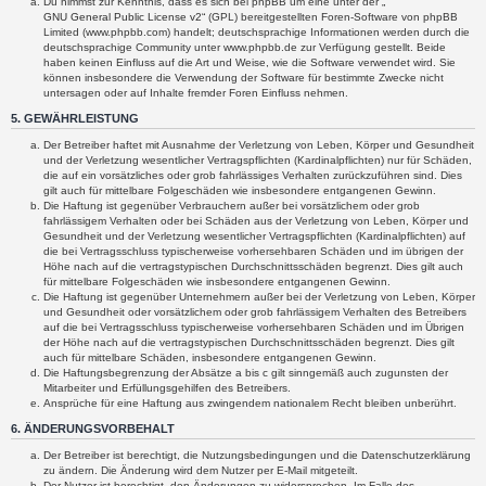
Du nimmst zur Kenntnis, dass es sich bei phpBB um eine unter der „
GNU General Public License v2
“ (GPL) bereitgestellten Foren-Software von phpBB
Limited (www.phpbb.com) handelt; deutschsprachige Informationen werden durch die
deutschsprachige Community unter www.phpbb.de zur Verfügung gestellt. Beide
haben keinen Einfluss auf die Art und Weise, wie die Software verwendet wird. Sie
können insbesondere die Verwendung der Software für bestimmte Zwecke nicht
untersagen oder auf Inhalte fremder Foren Einfluss nehmen.
5. GEWÄHRLEISTUNG
Der Betreiber haftet mit Ausnahme der Verletzung von Leben, Körper und Gesundheit
und der Verletzung wesentlicher Vertragspflichten (Kardinalpflichten) nur für Schäden,
die auf ein vorsätzliches oder grob fahrlässiges Verhalten zurückzuführen sind. Dies
gilt auch für mittelbare Folgeschäden wie insbesondere entgangenen Gewinn.
Die Haftung ist gegenüber Verbrauchern außer bei vorsätzlichem oder grob
fahrlässigem Verhalten oder bei Schäden aus der Verletzung von Leben, Körper und
Gesundheit und der Verletzung wesentlicher Vertragspflichten (Kardinalpflichten) auf
die bei Vertragsschluss typischerweise vorhersehbaren Schäden und im übrigen der
Höhe nach auf die vertragstypischen Durchschnittsschäden begrenzt. Dies gilt auch
für mittelbare Folgeschäden wie insbesondere entgangenen Gewinn.
Die Haftung ist gegenüber Unternehmern außer bei der Verletzung von Leben, Körper
und Gesundheit oder vorsätzlichem oder grob fahrlässigem Verhalten des Betreibers
auf die bei Vertragsschluss typischerweise vorhersehbaren Schäden und im Übrigen
der Höhe nach auf die vertragstypischen Durchschnittsschäden begrenzt. Dies gilt
auch für mittelbare Schäden, insbesondere entgangenen Gewinn.
Die Haftungsbegrenzung der Absätze a bis c gilt sinngemäß auch zugunsten der
Mitarbeiter und Erfüllungsgehilfen des Betreibers.
Ansprüche für eine Haftung aus zwingendem nationalem Recht bleiben unberührt.
6. ÄNDERUNGSVORBEHALT
Der Betreiber ist berechtigt, die Nutzungsbedingungen und die Datenschutzerklärung
zu ändern. Die Änderung wird dem Nutzer per E-Mail mitgeteilt.
Der Nutzer ist berechtigt, den Änderungen zu widersprechen. Im Falle des