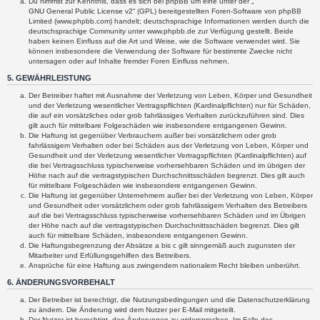
Du nimmst zur Kenntnis, dass es sich bei phpBB um eine unter der „
GNU General Public License v2
“ (GPL) bereitgestellten Foren-Software von phpBB
Limited (www.phpbb.com) handelt; deutschsprachige Informationen werden durch die
deutschsprachige Community unter www.phpbb.de zur Verfügung gestellt. Beide
haben keinen Einfluss auf die Art und Weise, wie die Software verwendet wird. Sie
können insbesondere die Verwendung der Software für bestimmte Zwecke nicht
untersagen oder auf Inhalte fremder Foren Einfluss nehmen.
5. GEWÄHRLEISTUNG
Der Betreiber haftet mit Ausnahme der Verletzung von Leben, Körper und Gesundheit
und der Verletzung wesentlicher Vertragspflichten (Kardinalpflichten) nur für Schäden,
die auf ein vorsätzliches oder grob fahrlässiges Verhalten zurückzuführen sind. Dies
gilt auch für mittelbare Folgeschäden wie insbesondere entgangenen Gewinn.
Die Haftung ist gegenüber Verbrauchern außer bei vorsätzlichem oder grob
fahrlässigem Verhalten oder bei Schäden aus der Verletzung von Leben, Körper und
Gesundheit und der Verletzung wesentlicher Vertragspflichten (Kardinalpflichten) auf
die bei Vertragsschluss typischerweise vorhersehbaren Schäden und im übrigen der
Höhe nach auf die vertragstypischen Durchschnittsschäden begrenzt. Dies gilt auch
für mittelbare Folgeschäden wie insbesondere entgangenen Gewinn.
Die Haftung ist gegenüber Unternehmern außer bei der Verletzung von Leben, Körper
und Gesundheit oder vorsätzlichem oder grob fahrlässigem Verhalten des Betreibers
auf die bei Vertragsschluss typischerweise vorhersehbaren Schäden und im Übrigen
der Höhe nach auf die vertragstypischen Durchschnittsschäden begrenzt. Dies gilt
auch für mittelbare Schäden, insbesondere entgangenen Gewinn.
Die Haftungsbegrenzung der Absätze a bis c gilt sinngemäß auch zugunsten der
Mitarbeiter und Erfüllungsgehilfen des Betreibers.
Ansprüche für eine Haftung aus zwingendem nationalem Recht bleiben unberührt.
6. ÄNDERUNGSVORBEHALT
Der Betreiber ist berechtigt, die Nutzungsbedingungen und die Datenschutzerklärung
zu ändern. Die Änderung wird dem Nutzer per E-Mail mitgeteilt.
Der Nutzer ist berechtigt, den Änderungen zu widersprechen. Im Falle des