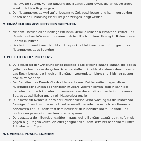
nicht weiter nutzen. Für die Nutzung des Boards gelten jeweils die an dieser Stelle
veröffentlichten Regelungen.
Der Nutzungsvertrag wird auf unbestimmte Zeit geschlossen und kann von beiden
Seiten ohne Einhaltung einer Frist jederzeit gekündigt werden.
2. EINRÄUMUNG VON NUTZUNGSRECHTEN
Mit dem Erstellen eines Beitrags erteilst du dem Betreiber ein einfaches, zeitlich und
räumlich unbeschränktes und unentgeltliches Recht, deinen Beitrag im Rahmen des
Boards zu nutzen.
Das Nutzungsrecht nach Punkt 2, Unterpunkt a bleibt auch nach Kündigung des
Nutzungsvertrages bestehen.
3. PFLICHTEN DES NUTZERS
Du erklärst mit der Erstellung eines Beitrags, dass er keine Inhalte enthält, die gegen
geltendes Recht oder die guten Sitten verstoßen. Du erklärst insbesondere, dass du
das Recht besitzt, die in deinen Beiträgen verwendeten Links und Bilder zu setzen
bzw. zu verwenden.
Der Betreiber des Boards übt das Hausrecht aus. Bei Verstößen gegen diese
Nutzungsbedingungen oder anderer im Board veröffentlichten Regeln kann der
Betreiber dich nach Abmahnung zeitweise oder dauerhaft von der Nutzung dieses
Boards ausschließen und dir ein Hausverbot erteilen.
Du nimmst zur Kenntnis, dass der Betreiber keine Verantwortung für die Inhalte von
Beiträgen übernimmt, die er nicht selbst erstellt hat oder die er nicht zur Kenntnis
genommen hat. Du gestattest dem Betreiber, dein Benutzerkonto, Beiträge und
Funktionen jederzeit zu löschen oder zu sperren.
Du gestattest dem Betreiber darüber hinaus, deine Beiträge abzuändern, sofern sie
gegen o. g. Regeln verstoßen oder geeignet sind, dem Betreiber oder einem Dritten
Schaden zuzufügen.
4. GENERAL PUBLIC LICENSE