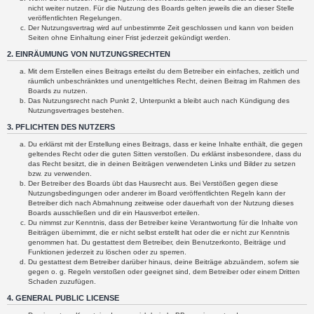
nicht weiter nutzen. Für die Nutzung des Boards gelten jeweils die an dieser Stelle
veröffentlichten Regelungen.
Der Nutzungsvertrag wird auf unbestimmte Zeit geschlossen und kann von beiden
Seiten ohne Einhaltung einer Frist jederzeit gekündigt werden.
2. EINRÄUMUNG VON NUTZUNGSRECHTEN
Mit dem Erstellen eines Beitrags erteilst du dem Betreiber ein einfaches, zeitlich und
räumlich unbeschränktes und unentgeltliches Recht, deinen Beitrag im Rahmen des
Boards zu nutzen.
Das Nutzungsrecht nach Punkt 2, Unterpunkt a bleibt auch nach Kündigung des
Nutzungsvertrages bestehen.
3. PFLICHTEN DES NUTZERS
Du erklärst mit der Erstellung eines Beitrags, dass er keine Inhalte enthält, die gegen
geltendes Recht oder die guten Sitten verstoßen. Du erklärst insbesondere, dass du
das Recht besitzt, die in deinen Beiträgen verwendeten Links und Bilder zu setzen
bzw. zu verwenden.
Der Betreiber des Boards übt das Hausrecht aus. Bei Verstößen gegen diese
Nutzungsbedingungen oder anderer im Board veröffentlichten Regeln kann der
Betreiber dich nach Abmahnung zeitweise oder dauerhaft von der Nutzung dieses
Boards ausschließen und dir ein Hausverbot erteilen.
Du nimmst zur Kenntnis, dass der Betreiber keine Verantwortung für die Inhalte von
Beiträgen übernimmt, die er nicht selbst erstellt hat oder die er nicht zur Kenntnis
genommen hat. Du gestattest dem Betreiber, dein Benutzerkonto, Beiträge und
Funktionen jederzeit zu löschen oder zu sperren.
Du gestattest dem Betreiber darüber hinaus, deine Beiträge abzuändern, sofern sie
gegen o. g. Regeln verstoßen oder geeignet sind, dem Betreiber oder einem Dritten
Schaden zuzufügen.
4. GENERAL PUBLIC LICENSE