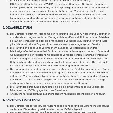
Du nimmst zur Kenntnis, dass es sich bei phpBB um eine unter der „
GNU General Public License v2
“ (GPL) bereitgestellten Foren-Software von phpBB
Limited (www.phpbb.com) handelt; deutschsprachige Informationen werden durch die
deutschsprachige Community unter www.phpbb.de zur Verfügung gestellt. Beide
haben keinen Einfluss auf die Art und Weise, wie die Software verwendet wird. Sie
können insbesondere die Verwendung der Software für bestimmte Zwecke nicht
untersagen oder auf Inhalte fremder Foren Einfluss nehmen.
5. GEWÄHRLEISTUNG
Der Betreiber haftet mit Ausnahme der Verletzung von Leben, Körper und Gesundheit
und der Verletzung wesentlicher Vertragspflichten (Kardinalpflichten) nur für Schäden,
die auf ein vorsätzliches oder grob fahrlässiges Verhalten zurückzuführen sind. Dies
gilt auch für mittelbare Folgeschäden wie insbesondere entgangenen Gewinn.
Die Haftung ist gegenüber Verbrauchern außer bei vorsätzlichem oder grob
fahrlässigem Verhalten oder bei Schäden aus der Verletzung von Leben, Körper und
Gesundheit und der Verletzung wesentlicher Vertragspflichten (Kardinalpflichten) auf
die bei Vertragsschluss typischerweise vorhersehbaren Schäden und im übrigen der
Höhe nach auf die vertragstypischen Durchschnittsschäden begrenzt. Dies gilt auch
für mittelbare Folgeschäden wie insbesondere entgangenen Gewinn.
Die Haftung ist gegenüber Unternehmern außer bei der Verletzung von Leben, Körper
und Gesundheit oder vorsätzlichem oder grob fahrlässigem Verhalten des Betreibers
auf die bei Vertragsschluss typischerweise vorhersehbaren Schäden und im Übrigen
der Höhe nach auf die vertragstypischen Durchschnittsschäden begrenzt. Dies gilt
auch für mittelbare Schäden, insbesondere entgangenen Gewinn.
Die Haftungsbegrenzung der Absätze a bis c gilt sinngemäß auch zugunsten der
Mitarbeiter und Erfüllungsgehilfen des Betreibers.
Ansprüche für eine Haftung aus zwingendem nationalem Recht bleiben unberührt.
6. ÄNDERUNGSVORBEHALT
Der Betreiber ist berechtigt, die Nutzungsbedingungen und die Datenschutzerklärung
zu ändern. Die Änderung wird dem Nutzer per E-Mail mitgeteilt.
Der Nutzer ist berechtigt, den Änderungen zu widersprechen. Im Falle des