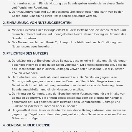
nicht weiter nutzen. Für die Nutzung des Boards gelten jeweils die an dieser Stelle
veröffentlichten Regelungen.
Der Nutzungsvertrag wird auf unbestimmte Zeit geschlossen und kann von beiden
Seiten ohne Einhaltung einer Frist jederzeit gekündigt werden.
2. EINRÄUMUNG VON NUTZUNGSRECHTEN
Mit dem Erstellen eines Beitrags erteilst du dem Betreiber ein einfaches, zeitlich und
räumlich unbeschränktes und unentgeltliches Recht, deinen Beitrag im Rahmen des
Boards zu nutzen.
Das Nutzungsrecht nach Punkt 2, Unterpunkt a bleibt auch nach Kündigung des
Nutzungsvertrages bestehen.
3. PFLICHTEN DES NUTZERS
Du erklärst mit der Erstellung eines Beitrags, dass er keine Inhalte enthält, die gegen
geltendes Recht oder die guten Sitten verstoßen. Du erklärst insbesondere, dass du
das Recht besitzt, die in deinen Beiträgen verwendeten Links und Bilder zu setzen
bzw. zu verwenden.
Der Betreiber des Boards übt das Hausrecht aus. Bei Verstößen gegen diese
Nutzungsbedingungen oder anderer im Board veröffentlichten Regeln kann der
Betreiber dich nach Abmahnung zeitweise oder dauerhaft von der Nutzung dieses
Boards ausschließen und dir ein Hausverbot erteilen.
Du nimmst zur Kenntnis, dass der Betreiber keine Verantwortung für die Inhalte von
Beiträgen übernimmt, die er nicht selbst erstellt hat oder die er nicht zur Kenntnis
genommen hat. Du gestattest dem Betreiber, dein Benutzerkonto, Beiträge und
Funktionen jederzeit zu löschen oder zu sperren.
Du gestattest dem Betreiber darüber hinaus, deine Beiträge abzuändern, sofern sie
gegen o. g. Regeln verstoßen oder geeignet sind, dem Betreiber oder einem Dritten
Schaden zuzufügen.
4. GENERAL PUBLIC LICENSE