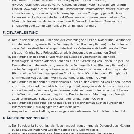
Du nimmst zur Kenntnis, dass es sich bei phpBB um eine unter der „
GNU General Public License v2
“ (GPL) bereitgestellten Foren-Software von phpBB
Limited (www.phpbb.com) handelt; deutschsprachige Informationen werden durch die
deutschsprachige Community unter www.phpbb.de zur Verfügung gestellt. Beide
haben keinen Einfluss auf die Art und Weise, wie die Software verwendet wird. Sie
können insbesondere die Verwendung der Software für bestimmte Zwecke nicht
untersagen oder auf Inhalte fremder Foren Einfluss nehmen.
5. GEWÄHRLEISTUNG
Der Betreiber haftet mit Ausnahme der Verletzung von Leben, Körper und Gesundheit
und der Verletzung wesentlicher Vertragspflichten (Kardinalpflichten) nur für Schäden,
die auf ein vorsätzliches oder grob fahrlässiges Verhalten zurückzuführen sind. Dies
gilt auch für mittelbare Folgeschäden wie insbesondere entgangenen Gewinn.
Die Haftung ist gegenüber Verbrauchern außer bei vorsätzlichem oder grob
fahrlässigem Verhalten oder bei Schäden aus der Verletzung von Leben, Körper und
Gesundheit und der Verletzung wesentlicher Vertragspflichten (Kardinalpflichten) auf
die bei Vertragsschluss typischerweise vorhersehbaren Schäden und im übrigen der
Höhe nach auf die vertragstypischen Durchschnittsschäden begrenzt. Dies gilt auch
für mittelbare Folgeschäden wie insbesondere entgangenen Gewinn.
Die Haftung ist gegenüber Unternehmern außer bei der Verletzung von Leben, Körper
und Gesundheit oder vorsätzlichem oder grob fahrlässigem Verhalten des Betreibers
auf die bei Vertragsschluss typischerweise vorhersehbaren Schäden und im Übrigen
der Höhe nach auf die vertragstypischen Durchschnittsschäden begrenzt. Dies gilt
auch für mittelbare Schäden, insbesondere entgangenen Gewinn.
Die Haftungsbegrenzung der Absätze a bis c gilt sinngemäß auch zugunsten der
Mitarbeiter und Erfüllungsgehilfen des Betreibers.
Ansprüche für eine Haftung aus zwingendem nationalem Recht bleiben unberührt.
6. ÄNDERUNGSVORBEHALT
Der Betreiber ist berechtigt, die Nutzungsbedingungen und die Datenschutzerklärung
zu ändern. Die Änderung wird dem Nutzer per E-Mail mitgeteilt.
Der Nutzer ist berechtigt, den Änderungen zu widersprechen. Im Falle des