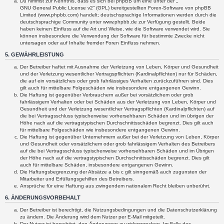
Du nimmst zur Kenntnis, dass es sich bei phpBB um eine unter der „
GNU General Public License v2
“ (GPL) bereitgestellten Foren-Software von phpBB
Limited (www.phpbb.com) handelt; deutschsprachige Informationen werden durch die
deutschsprachige Community unter www.phpbb.de zur Verfügung gestellt. Beide
haben keinen Einfluss auf die Art und Weise, wie die Software verwendet wird. Sie
können insbesondere die Verwendung der Software für bestimmte Zwecke nicht
untersagen oder auf Inhalte fremder Foren Einfluss nehmen.
5. GEWÄHRLEISTUNG
Der Betreiber haftet mit Ausnahme der Verletzung von Leben, Körper und Gesundheit
und der Verletzung wesentlicher Vertragspflichten (Kardinalpflichten) nur für Schäden,
die auf ein vorsätzliches oder grob fahrlässiges Verhalten zurückzuführen sind. Dies
gilt auch für mittelbare Folgeschäden wie insbesondere entgangenen Gewinn.
Die Haftung ist gegenüber Verbrauchern außer bei vorsätzlichem oder grob
fahrlässigem Verhalten oder bei Schäden aus der Verletzung von Leben, Körper und
Gesundheit und der Verletzung wesentlicher Vertragspflichten (Kardinalpflichten) auf
die bei Vertragsschluss typischerweise vorhersehbaren Schäden und im übrigen der
Höhe nach auf die vertragstypischen Durchschnittsschäden begrenzt. Dies gilt auch
für mittelbare Folgeschäden wie insbesondere entgangenen Gewinn.
Die Haftung ist gegenüber Unternehmern außer bei der Verletzung von Leben, Körper
und Gesundheit oder vorsätzlichem oder grob fahrlässigem Verhalten des Betreibers
auf die bei Vertragsschluss typischerweise vorhersehbaren Schäden und im Übrigen
der Höhe nach auf die vertragstypischen Durchschnittsschäden begrenzt. Dies gilt
auch für mittelbare Schäden, insbesondere entgangenen Gewinn.
Die Haftungsbegrenzung der Absätze a bis c gilt sinngemäß auch zugunsten der
Mitarbeiter und Erfüllungsgehilfen des Betreibers.
Ansprüche für eine Haftung aus zwingendem nationalem Recht bleiben unberührt.
6. ÄNDERUNGSVORBEHALT
Der Betreiber ist berechtigt, die Nutzungsbedingungen und die Datenschutzerklärung
zu ändern. Die Änderung wird dem Nutzer per E-Mail mitgeteilt.
Der Nutzer ist berechtigt, den Änderungen zu widersprechen. Im Falle des