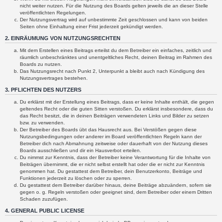
nicht weiter nutzen. Für die Nutzung des Boards gelten jeweils die an dieser Stelle
veröffentlichten Regelungen.
Der Nutzungsvertrag wird auf unbestimmte Zeit geschlossen und kann von beiden
Seiten ohne Einhaltung einer Frist jederzeit gekündigt werden.
2. EINRÄUMUNG VON NUTZUNGSRECHTEN
Mit dem Erstellen eines Beitrags erteilst du dem Betreiber ein einfaches, zeitlich und
räumlich unbeschränktes und unentgeltliches Recht, deinen Beitrag im Rahmen des
Boards zu nutzen.
Das Nutzungsrecht nach Punkt 2, Unterpunkt a bleibt auch nach Kündigung des
Nutzungsvertrages bestehen.
3. PFLICHTEN DES NUTZERS
Du erklärst mit der Erstellung eines Beitrags, dass er keine Inhalte enthält, die gegen
geltendes Recht oder die guten Sitten verstoßen. Du erklärst insbesondere, dass du
das Recht besitzt, die in deinen Beiträgen verwendeten Links und Bilder zu setzen
bzw. zu verwenden.
Der Betreiber des Boards übt das Hausrecht aus. Bei Verstößen gegen diese
Nutzungsbedingungen oder anderer im Board veröffentlichten Regeln kann der
Betreiber dich nach Abmahnung zeitweise oder dauerhaft von der Nutzung dieses
Boards ausschließen und dir ein Hausverbot erteilen.
Du nimmst zur Kenntnis, dass der Betreiber keine Verantwortung für die Inhalte von
Beiträgen übernimmt, die er nicht selbst erstellt hat oder die er nicht zur Kenntnis
genommen hat. Du gestattest dem Betreiber, dein Benutzerkonto, Beiträge und
Funktionen jederzeit zu löschen oder zu sperren.
Du gestattest dem Betreiber darüber hinaus, deine Beiträge abzuändern, sofern sie
gegen o. g. Regeln verstoßen oder geeignet sind, dem Betreiber oder einem Dritten
Schaden zuzufügen.
4. GENERAL PUBLIC LICENSE