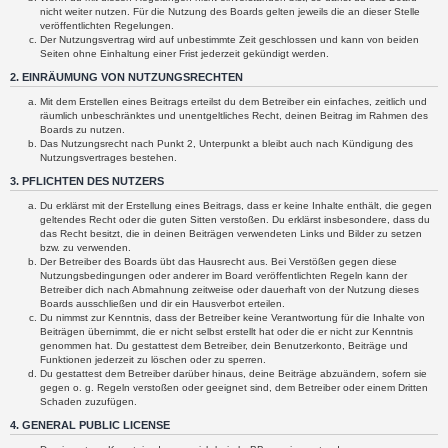
nicht weiter nutzen. Für die Nutzung des Boards gelten jeweils die an dieser Stelle
veröffentlichten Regelungen.
Der Nutzungsvertrag wird auf unbestimmte Zeit geschlossen und kann von beiden
Seiten ohne Einhaltung einer Frist jederzeit gekündigt werden.
2. EINRÄUMUNG VON NUTZUNGSRECHTEN
Mit dem Erstellen eines Beitrags erteilst du dem Betreiber ein einfaches, zeitlich und
räumlich unbeschränktes und unentgeltliches Recht, deinen Beitrag im Rahmen des
Boards zu nutzen.
Das Nutzungsrecht nach Punkt 2, Unterpunkt a bleibt auch nach Kündigung des
Nutzungsvertrages bestehen.
3. PFLICHTEN DES NUTZERS
Du erklärst mit der Erstellung eines Beitrags, dass er keine Inhalte enthält, die gegen
geltendes Recht oder die guten Sitten verstoßen. Du erklärst insbesondere, dass du
das Recht besitzt, die in deinen Beiträgen verwendeten Links und Bilder zu setzen
bzw. zu verwenden.
Der Betreiber des Boards übt das Hausrecht aus. Bei Verstößen gegen diese
Nutzungsbedingungen oder anderer im Board veröffentlichten Regeln kann der
Betreiber dich nach Abmahnung zeitweise oder dauerhaft von der Nutzung dieses
Boards ausschließen und dir ein Hausverbot erteilen.
Du nimmst zur Kenntnis, dass der Betreiber keine Verantwortung für die Inhalte von
Beiträgen übernimmt, die er nicht selbst erstellt hat oder die er nicht zur Kenntnis
genommen hat. Du gestattest dem Betreiber, dein Benutzerkonto, Beiträge und
Funktionen jederzeit zu löschen oder zu sperren.
Du gestattest dem Betreiber darüber hinaus, deine Beiträge abzuändern, sofern sie
gegen o. g. Regeln verstoßen oder geeignet sind, dem Betreiber oder einem Dritten
Schaden zuzufügen.
4. GENERAL PUBLIC LICENSE