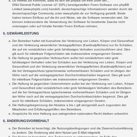
Du nimmst zur Kenntnis, dass es sich bei phpBB um eine unter der „
GNU General Public License v2
“ (GPL) bereitgestellten Foren-Software von phpBB
Limited (www.phpbb.com) handelt; deutschsprachige Informationen werden durch die
deutschsprachige Community unter www.phpbb.de zur Verfügung gestellt. Beide
haben keinen Einfluss auf die Art und Weise, wie die Software verwendet wird. Sie
können insbesondere die Verwendung der Software für bestimmte Zwecke nicht
untersagen oder auf Inhalte fremder Foren Einfluss nehmen.
5. GEWÄHRLEISTUNG
Der Betreiber haftet mit Ausnahme der Verletzung von Leben, Körper und Gesundheit
und der Verletzung wesentlicher Vertragspflichten (Kardinalpflichten) nur für Schäden,
die auf ein vorsätzliches oder grob fahrlässiges Verhalten zurückzuführen sind. Dies
gilt auch für mittelbare Folgeschäden wie insbesondere entgangenen Gewinn.
Die Haftung ist gegenüber Verbrauchern außer bei vorsätzlichem oder grob
fahrlässigem Verhalten oder bei Schäden aus der Verletzung von Leben, Körper und
Gesundheit und der Verletzung wesentlicher Vertragspflichten (Kardinalpflichten) auf
die bei Vertragsschluss typischerweise vorhersehbaren Schäden und im übrigen der
Höhe nach auf die vertragstypischen Durchschnittsschäden begrenzt. Dies gilt auch
für mittelbare Folgeschäden wie insbesondere entgangenen Gewinn.
Die Haftung ist gegenüber Unternehmern außer bei der Verletzung von Leben, Körper
und Gesundheit oder vorsätzlichem oder grob fahrlässigem Verhalten des Betreibers
auf die bei Vertragsschluss typischerweise vorhersehbaren Schäden und im Übrigen
der Höhe nach auf die vertragstypischen Durchschnittsschäden begrenzt. Dies gilt
auch für mittelbare Schäden, insbesondere entgangenen Gewinn.
Die Haftungsbegrenzung der Absätze a bis c gilt sinngemäß auch zugunsten der
Mitarbeiter und Erfüllungsgehilfen des Betreibers.
Ansprüche für eine Haftung aus zwingendem nationalem Recht bleiben unberührt.
6. ÄNDERUNGSVORBEHALT
Der Betreiber ist berechtigt, die Nutzungsbedingungen und die Datenschutzerklärung
zu ändern. Die Änderung wird dem Nutzer per E-Mail mitgeteilt.
Der Nutzer ist berechtigt, den Änderungen zu widersprechen. Im Falle des