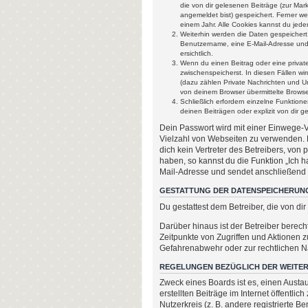
die von dir gelesenen Beiträge (zur Mar
angemeldet bist) gespeichert. Ferner we
einem Jahr. Alle Cookies kannst du jeder
Weiterhin werden die Daten gespeichert,
Benutzername, eine E-Mail-Adresse und 
ersichtlich.
Wenn du einen Beitrag oder eine private
zwischenspeicherst. In diesen Fällen w
(dazu zählen Private Nachrichten und U
von deinem Browser übermittelte Browser
Schließlich erfordern einzelne Funktio
deinen Beiträgen oder explizit von dir 
Dein Passwort wird mit einer Einwege-Ve
Vielzahl von Webseiten zu verwenden. 
dich kein Vertreter des Betreibers, von
haben, so kannst du die Funktion „Ich
Mail-Adresse und sendet anschließend e
GESTATTUNG DER DATENSPEICHERUN
Du gestattest dem Betreiber, die von d
Darüber hinaus ist der Betreiber berec
Zeitpunkte von Zugriffen und Aktionen 
Gefahrenabwehr oder zur rechtlichen Na
REGELUNGEN BEZÜGLICH DER WEITER
Zweck eines Boards ist es, einen Austau
erstellten Beiträge im Internet öffentl
Nutzerkreis (z. B. andere registrierte 