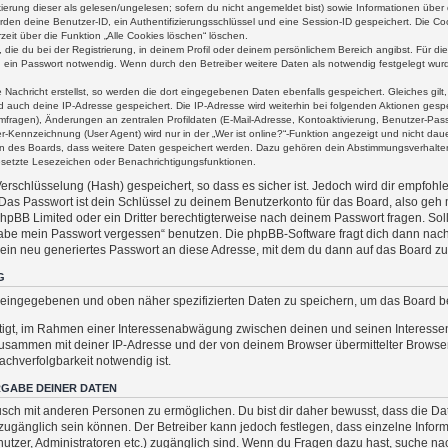
kierung dieser als gelesen/ungelesen; sofern du nicht angemeldet bist) sowie Informationen übe
rden deine Benutzer-ID, ein Authentifizierungsschlüssel und eine Session-ID gespeichert. Die C
zeit über die Funktion „Alle Cookies löschen“ löschen.
 die du bei der Registrierung, in deinem Profil oder deinem persönlichem Bereich angibst. Für die
ein Passwort notwendig. Wenn durch den Betreiber weitere Daten als notwendig festgelegt wurden
 Nachricht erstellst, so werden die dort eingegebenen Daten ebenfalls gespeichert. Gleiches gilt
ird auch deine IP-Adresse gespeichert. Die IP-Adresse wird weiterhin bei folgenden Aktionen ge
mfragen), Änderungen an zentralen Profildaten (E-Mail-Adresse, Kontoaktivierung, Benutzer-Pas
-Kennzeichnung (User Agent) wird nur in der „Wer ist online?“-Funktion angezeigt und nicht daue
nen des Boards, dass weitere Daten gespeichert werden. Dazu gehören dein Abstimmungsverhalte
gesetzte Lesezeichen oder Benachrichtigungsfunktionen.
rschlüsselung (Hash) gespeichert, so dass es sicher ist. Jedoch wird dir empfohle
Das Passwort ist dein Schlüssel zu deinem Benutzerkonto für das Board, also geh
 phpBB Limited oder ein Dritter berechtigterweise nach deinem Passwort fragen. So
 habe mein Passwort vergessen“ benutzen. Die phpBB-Software fragt dich dann na
in neu generiertes Passwort an diese Adresse, mit dem du dann auf das Board zu
G
ir eingegebenen und oben näher spezifizierten Daten zu speichern, um das Board 
htigt, im Rahmen einer Interessenabwägung zwischen deinen und seinen Interessen 
zusammen mit deiner IP-Adresse und der von deinem Browser übermittelter Browse
chverfolgbarkeit notwendig ist.
GABE DEINER DATEN
sch mit anderen Personen zu ermöglichen. Du bist dir daher bewusst, dass die Date
ich zugänglich sein können. Der Betreiber kann jedoch festlegen, dass einzelne Info
Benutzer, Administratoren etc.) zugänglich sind. Wenn du Fragen dazu hast, suche 