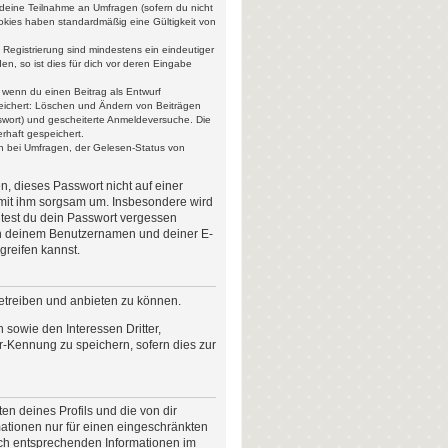
r deine Teilnahme an Umfragen (sofern du nicht
ookies haben standardmäßig eine Gültigkeit von
 Registrierung sind mindestens ein eindeutiger
, so ist dies für dich vor deren Eingabe
, wenn du einen Beitrag als Entwurf
speichert: Löschen und Ändern von Beiträgen
swort) und gescheiterte Anmeldeversuche. Die
rhaft gespeichert.
n bei Umfragen, der Gelesen-Status von
n, dieses Passwort nicht auf einer
 mit ihm sorgsam um. Insbesondere wird
lltest du dein Passwort vergessen
ch deinem Benutzernamen und deiner E-
greifen kannst.
betreiben und anbieten zu können.
sowie den Interessen Dritter,
r-Kennung zu speichern, sofern dies zur
n deines Profils und die von dir
rmationen nur für einen eingeschränkten
nach entsprechenden Informationen im