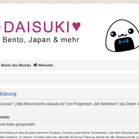
Bento des Monats
Webseite
rklärung
 Daisuki“ („http://forum.bento-daisuki.de“) (im Folgenden „der Betreiber“) die Date
ERUNG
ene Arten gesammelt:
einem Besuch des Boards mehrere Cookies. Cookies sind kleine Textdateien, die dein Browser al
ten bleiben. In diesen Cookies sind die aktuelle ID deiner Sitzung (damit dir alle Seitenaufrufe