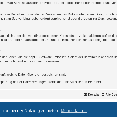
ie E-Mail-Adresse aus deinem Profil ist dabei jedoch nur für den Betreiber und vo
d der Betreiber nur mit deiner Zustimmung an Dritte weitergeben. Dies gilt nicht, 
 B. an Strafverfolgungsbehörden) verpflichtet ist oder die Daten zur Durchsetzung 
E
aus, dich unter den von dir angegebenen Kontaktdaten zu kontaktieren, sofern dies
ch ist. Darüber hinaus dürfen er und andere Benutzer dich kontaktieren, sofern du
E
ch der Seiten, die die phpBB-Software umfassen. Sofern der Betreiber in anderen B
rd er dich darüber gesondert informieren.
skunft, welche Daten über dich gespeichert sind.
perrung deiner Daten verlangen. Kontaktiere hierzu bitte den Betreiber.
Kontakt
Alle Co
Powered by
phpBB
® Forum Software © phpBB Limited
Deutsche Übersetzung durch
phpBB.de
mfort bei der Nutzung zu bieten.
Mehr erfahren
Impressum
|
Datenschutz
|
Nutzungsbedingungen