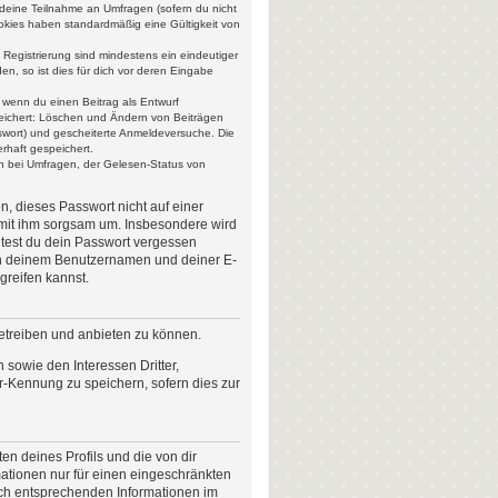
r deine Teilnahme an Umfragen (sofern du nicht
ookies haben standardmäßig eine Gültigkeit von
 Registrierung sind mindestens ein eindeutiger
, so ist dies für dich vor deren Eingabe
, wenn du einen Beitrag als Entwurf
speichert: Löschen und Ändern von Beiträgen
swort) und gescheiterte Anmeldeversuche. Die
rhaft gespeichert.
n bei Umfragen, der Gelesen-Status von
n, dieses Passwort nicht auf einer
 mit ihm sorgsam um. Insbesondere wird
lltest du dein Passwort vergessen
ch deinem Benutzernamen und deiner E-
greifen kannst.
betreiben und anbieten zu können.
sowie den Interessen Dritter,
r-Kennung zu speichern, sofern dies zur
n deines Profils und die von dir
rmationen nur für einen eingeschränkten
nach entsprechenden Informationen im