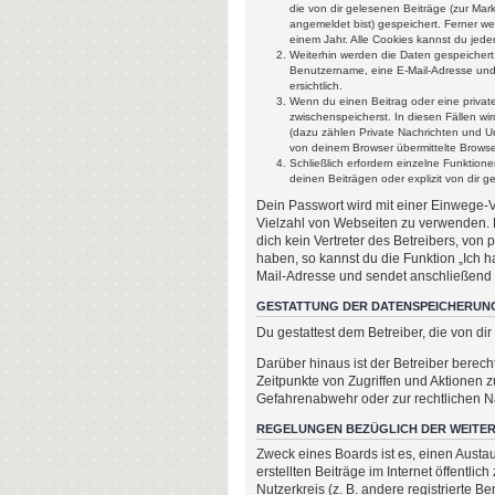
die von dir gelesenen Beiträge (zur Mar
angemeldet bist) gespeichert. Ferner we
einem Jahr. Alle Cookies kannst du jeder
Weiterhin werden die Daten gespeichert,
Benutzername, eine E-Mail-Adresse und 
ersichtlich.
Wenn du einen Beitrag oder eine private
zwischenspeicherst. In diesen Fällen w
(dazu zählen Private Nachrichten und U
von deinem Browser übermittelte Browser
Schließlich erfordern einzelne Funktio
deinen Beiträgen oder explizit von dir 
Dein Passwort wird mit einer Einwege-Ve
Vielzahl von Webseiten zu verwenden. 
dich kein Vertreter des Betreibers, von
haben, so kannst du die Funktion „Ich
Mail-Adresse und sendet anschließend e
GESTATTUNG DER DATENSPEICHERUN
Du gestattest dem Betreiber, die von d
Darüber hinaus ist der Betreiber berec
Zeitpunkte von Zugriffen und Aktionen 
Gefahrenabwehr oder zur rechtlichen Na
REGELUNGEN BEZÜGLICH DER WEITER
Zweck eines Boards ist es, einen Austau
erstellten Beiträge im Internet öffentl
Nutzerkreis (z. B. andere registrierte 