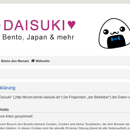
Bento des Monats
Webseite
rklärung
 Daisuki“ („http://forum.bento-daisuki.de“) (im Folgenden „der Betreiber“) die Date
ERUNG
ene Arten gesammelt:
einem Besuch des Boards mehrere Cookies. Cookies sind kleine Textdateien, die dein Browser al
ten bleiben. In diesen Cookies sind die aktuelle ID deiner Sitzung (damit dir alle Seitenaufrufe