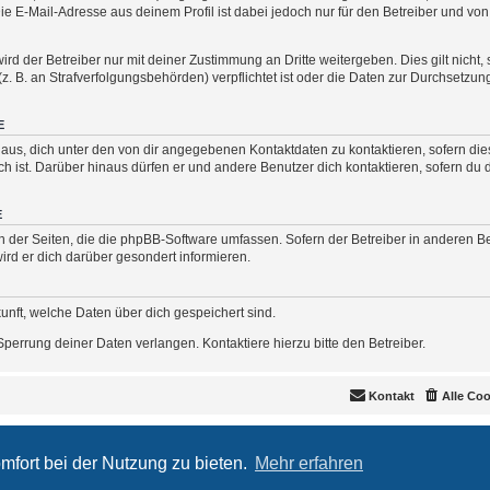
ie E-Mail-Adresse aus deinem Profil ist dabei jedoch nur für den Betreiber und vo
d der Betreiber nur mit deiner Zustimmung an Dritte weitergeben. Dies gilt nicht, 
 B. an Strafverfolgungsbehörden) verpflichtet ist oder die Daten zur Durchsetzung 
E
aus, dich unter den von dir angegebenen Kontaktdaten zu kontaktieren, sofern dies
ch ist. Darüber hinaus dürfen er und andere Benutzer dich kontaktieren, sofern du
E
ch der Seiten, die die phpBB-Software umfassen. Sofern der Betreiber in anderen B
rd er dich darüber gesondert informieren.
skunft, welche Daten über dich gespeichert sind.
perrung deiner Daten verlangen. Kontaktiere hierzu bitte den Betreiber.
Kontakt
Alle Co
Powered by
phpBB
® Forum Software © phpBB Limited
Deutsche Übersetzung durch
phpBB.de
mfort bei der Nutzung zu bieten.
Mehr erfahren
Impressum
|
Datenschutz
|
Nutzungsbedingungen