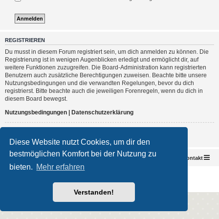
REGISTRIEREN
Du musst in diesem Forum registriert sein, um dich anmelden zu können. Die
Registrierung ist in wenigen Augenblicken erledigt und ermöglicht dir, auf
weitere Funktionen zuzugreifen. Die Board-Administration kann registrierten
Benutzern auch zusätzliche Berechtigungen zuweisen. Beachte bitte unsere
Nutzungsbedingungen und die verwandten Regelungen, bevor du dich
registrierst. Bitte beachte auch die jeweiligen Forenregeln, wenn du dich in
diesem Board bewegst.
Nutzungsbedingungen
|
Datenschutzerklärung
Registrieren
Diese Website nutzt Cookies, um dir den
bestmöglichen Komfort bei der Nutzung zu
Foren-Übersicht
Kontakt
bieten.
Mehr erfahren
Powered by
phpBB
® Forum Software © phpBB Limited
Deutsche Übersetzung durch
phpBB.de
Impressum
|
Datenschutz
|
Nutzungsbedingungen
Verstanden!