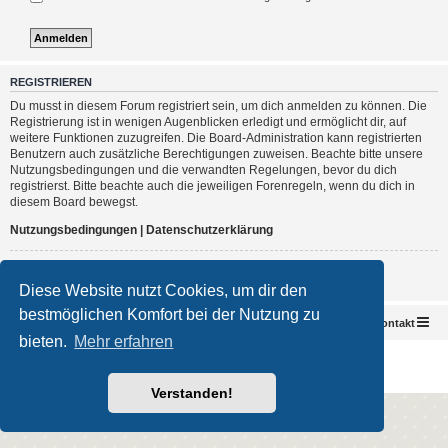
REGISTRIEREN
Du musst in diesem Forum registriert sein, um dich anmelden zu können. Die
Registrierung ist in wenigen Augenblicken erledigt und ermöglicht dir, auf
weitere Funktionen zuzugreifen. Die Board-Administration kann registrierten
Benutzern auch zusätzliche Berechtigungen zuweisen. Beachte bitte unsere
Nutzungsbedingungen und die verwandten Regelungen, bevor du dich
registrierst. Bitte beachte auch die jeweiligen Forenregeln, wenn du dich in
diesem Board bewegst.
Nutzungsbedingungen
|
Datenschutzerklärung
Registrieren
Diese Website nutzt Cookies, um dir den
bestmöglichen Komfort bei der Nutzung zu
Foren-Übersicht
Kontakt
bieten.
Mehr erfahren
Powered by
phpBB
® Forum Software © phpBB Limited
Deutsche Übersetzung durch
phpBB.de
Impressum
|
Datenschutz
|
Nutzungsbedingungen
Verstanden!