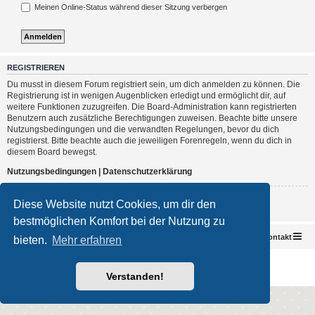
Meinen Online-Status während dieser Sitzung verbergen
REGISTRIEREN
Du musst in diesem Forum registriert sein, um dich anmelden zu können. Die
Registrierung ist in wenigen Augenblicken erledigt und ermöglicht dir, auf
weitere Funktionen zuzugreifen. Die Board-Administration kann registrierten
Benutzern auch zusätzliche Berechtigungen zuweisen. Beachte bitte unsere
Nutzungsbedingungen und die verwandten Regelungen, bevor du dich
registrierst. Bitte beachte auch die jeweiligen Forenregeln, wenn du dich in
diesem Board bewegst.
Nutzungsbedingungen
|
Datenschutzerklärung
Registrieren
Diese Website nutzt Cookies, um dir den
bestmöglichen Komfort bei der Nutzung zu
Foren-Übersicht
Kontakt
bieten.
Mehr erfahren
Powered by
phpBB
® Forum Software © phpBB Limited
Deutsche Übersetzung durch
phpBB.de
Verstanden!
Impressum
|
Datenschutz
|
Nutzungsbedingungen