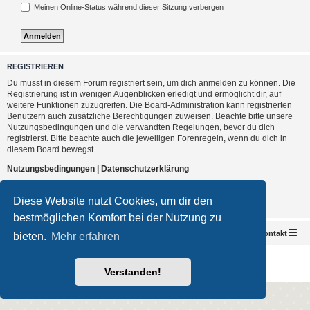
Meinen Online-Status während dieser Sitzung verbergen
REGISTRIEREN
Du musst in diesem Forum registriert sein, um dich anmelden zu können. Die
Registrierung ist in wenigen Augenblicken erledigt und ermöglicht dir, auf
weitere Funktionen zuzugreifen. Die Board-Administration kann registrierten
Benutzern auch zusätzliche Berechtigungen zuweisen. Beachte bitte unsere
Nutzungsbedingungen und die verwandten Regelungen, bevor du dich
registrierst. Bitte beachte auch die jeweiligen Forenregeln, wenn du dich in
diesem Board bewegst.
Nutzungsbedingungen
|
Datenschutzerklärung
Registrieren
Diese Website nutzt Cookies, um dir den
bestmöglichen Komfort bei der Nutzung zu
Foren-Übersicht
Kontakt
bieten.
Mehr erfahren
Powered by
phpBB
® Forum Software © phpBB Limited
Deutsche Übersetzung durch
phpBB.de
Verstanden!
Impressum
|
Datenschutz
|
Nutzungsbedingungen