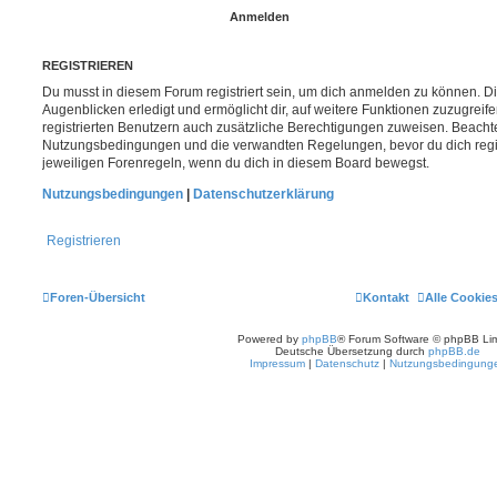
REGISTRIEREN
Du musst in diesem Forum registriert sein, um dich anmelden zu können. Di
Augenblicken erledigt und ermöglicht dir, auf weitere Funktionen zuzugreif
registrierten Benutzern auch zusätzliche Berechtigungen zuweisen. Beachte
Nutzungsbedingungen und die verwandten Regelungen, bevor du dich registr
jeweiligen Forenregeln, wenn du dich in diesem Board bewegst.
Nutzungsbedingungen
|
Datenschutzerklärung
Registrieren
Foren-Übersicht
Kontakt
Alle Cookie
Powered by
phpBB
® Forum Software © phpBB Lim
Deutsche Übersetzung durch
phpBB.de
Impressum
|
Datenschutz
|
Nutzungsbedingung