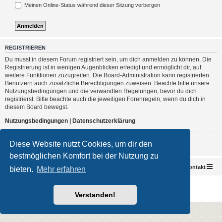
Meinen Online-Status während dieser Sitzung verbergen
REGISTRIEREN
Du musst in diesem Forum registriert sein, um dich anmelden zu können. Die
Registrierung ist in wenigen Augenblicken erledigt und ermöglicht dir, auf
weitere Funktionen zuzugreifen. Die Board-Administration kann registrierten
Benutzern auch zusätzliche Berechtigungen zuweisen. Beachte bitte unsere
Nutzungsbedingungen und die verwandten Regelungen, bevor du dich
registrierst. Bitte beachte auch die jeweiligen Forenregeln, wenn du dich in
diesem Board bewegst.
Nutzungsbedingungen
|
Datenschutzerklärung
Registrieren
Diese Website nutzt Cookies, um dir den
bestmöglichen Komfort bei der Nutzung zu
Foren-Übersicht
Kontakt
bieten.
Mehr erfahren
Powered by
phpBB
® Forum Software © phpBB Limited
Deutsche Übersetzung durch
phpBB.de
Verstanden!
Impressum
|
Datenschutz
|
Nutzungsbedingungen