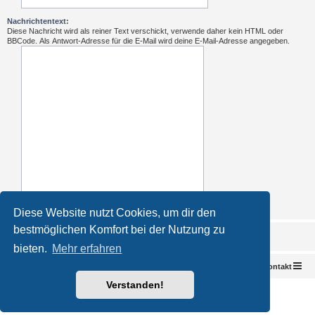
Nachrichtentext:
Diese Nachricht wird als reiner Text verschickt, verwende daher kein HTML oder
BBCode. Als Antwort-Adresse für die E-Mail wird deine E-Mail-Adresse angegeben.
Diese Website nutzt Cookies, um dir den
bestmöglichen Komfort bei der Nutzung zu
bieten.
Mehr erfahren
Foren-Übersicht
Kontakt
Verstanden!
Powered by
phpBB
® Forum Software © phpBB Limited
Deutsche Übersetzung durch
phpBB.de
Impressum
|
Datenschutz
|
Nutzungsbedingungen