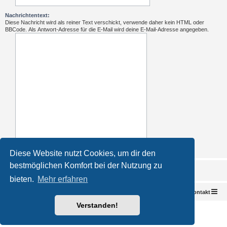
Nachrichtentext:
Diese Nachricht wird als reiner Text verschickt, verwende daher kein HTML oder
BBCode. Als Antwort-Adresse für die E-Mail wird deine E-Mail-Adresse angegeben.
Diese Website nutzt Cookies, um dir den
bestmöglichen Komfort bei der Nutzung zu
bieten.
Mehr erfahren
Foren-Übersicht
Kontakt
Verstanden!
Powered by
phpBB
® Forum Software © phpBB Limited
Deutsche Übersetzung durch
phpBB.de
Impressum
|
Datenschutz
|
Nutzungsbedingungen