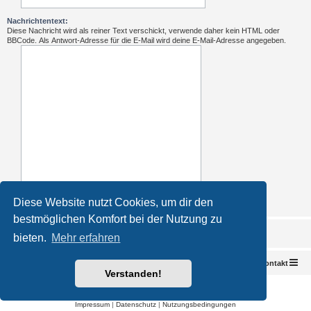
Nachrichtentext:
Diese Nachricht wird als reiner Text verschickt, verwende daher kein HTML oder
BBCode. Als Antwort-Adresse für die E-Mail wird deine E-Mail-Adresse angegeben.
Diese Website nutzt Cookies, um dir den
bestmöglichen Komfort bei der Nutzung zu
bieten.
Mehr erfahren
Foren-Übersicht
Kontakt
Verstanden!
Powered by
phpBB
® Forum Software © phpBB Limited
Deutsche Übersetzung durch
phpBB.de
Impressum
|
Datenschutz
|
Nutzungsbedingungen