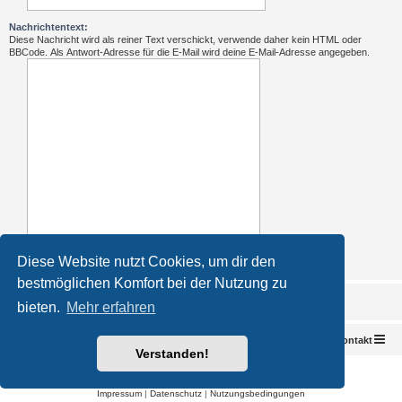
Nachrichtentext:
Diese Nachricht wird als reiner Text verschickt, verwende daher kein HTML oder
BBCode. Als Antwort-Adresse für die E-Mail wird deine E-Mail-Adresse angegeben.
Diese Website nutzt Cookies, um dir den
bestmöglichen Komfort bei der Nutzung zu
bieten.
Mehr erfahren
Foren-Übersicht
Kontakt
Verstanden!
Powered by
phpBB
® Forum Software © phpBB Limited
Deutsche Übersetzung durch
phpBB.de
Impressum
|
Datenschutz
|
Nutzungsbedingungen