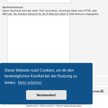
Nachrichtentext:
Diese Nachricht wird als reiner Text verschickt, verwende daher kein HTML oder
BBCode. Als Antwort-Adresse für die E-Mail wird deine E-Mail-Adresse angegeben.
Diese Website nutzt Cookies, um dir den
bestmöglichen Komfort bei der Nutzung zu
bieten.
Mehr erfahren
Foren-Übersicht
Kontakt
Verstanden!
Powered by
phpBB
® Forum Software © phpBB Limited
Deutsche Übersetzung durch
phpBB.de
Impressum
|
Datenschutz
|
Nutzungsbedingungen