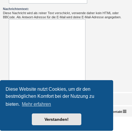
Nachrichtentext:
Diese Nachricht wird als reiner Text verschickt, verwende daher kein HTML oder
BBCode. Als Antwort-Adresse für die E-Mail wird deine E-Mail-Adresse angegeben.
Diese Website nutzt Cookies, um dir den
bestmöglichen Komfort bei der Nutzung zu
bieten.
Mehr erfahren
Foren-Übersicht
Kontakt
Verstanden!
Powered by
phpBB
® Forum Software © phpBB Limited
Deutsche Übersetzung durch
phpBB.de
Impressum
|
Datenschutz
|
Nutzungsbedingungen