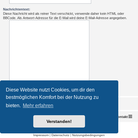
Nachrichtentext:
Diese Nachricht wird als reiner Text verschickt, verwende daher kein HTML oder
BBCode. Als Antwort-Adresse für die E-Mail wird deine E-Mail-Adresse angegeben.
Diese Website nutzt Cookies, um dir den
bestmöglichen Komfort bei der Nutzung zu
bieten.
Mehr erfahren
Foren-Übersicht
Kontakt
Verstanden!
Powered by
phpBB
® Forum Software © phpBB Limited
Deutsche Übersetzung durch
phpBB.de
Impressum
|
Datenschutz
|
Nutzungsbedingungen