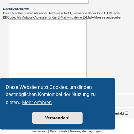
Nachrichtentext:
Diese Nachricht wird als reiner Text verschickt, verwende daher kein HTML oder
BBCode. Als Antwort-Adresse für die E-Mail wird deine E-Mail-Adresse angegeben.
Diese Website nutzt Cookies, um dir den
bestmöglichen Komfort bei der Nutzung zu
bieten.
Mehr erfahren
Foren-Übersicht
Kontakt
Verstanden!
Powered by
phpBB
® Forum Software © phpBB Limited
Deutsche Übersetzung durch
phpBB.de
Impressum
|
Datenschutz
|
Nutzungsbedingungen