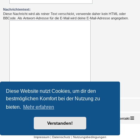
Nachrichtentext:
Diese Nachricht wird als reiner Text verschickt, verwende daher kein HTML oder
BBCode. Als Antwort-Adresse für die E-Mail wird deine E-Mail-Adresse angegeben.
Diese Website nutzt Cookies, um dir den
bestmöglichen Komfort bei der Nutzung zu
bieten.
Mehr erfahren
Foren-Übersicht
Kontakt
Verstanden!
Powered by
phpBB
® Forum Software © phpBB Limited
Deutsche Übersetzung durch
phpBB.de
Impressum
|
Datenschutz
|
Nutzungsbedingungen