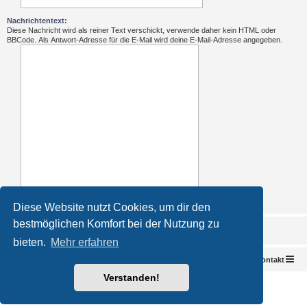
Nachrichtentext:
Diese Nachricht wird als reiner Text verschickt, verwende daher kein HTML oder
BBCode. Als Antwort-Adresse für die E-Mail wird deine E-Mail-Adresse angegeben.
Diese Website nutzt Cookies, um dir den
bestmöglichen Komfort bei der Nutzung zu
bieten.
Mehr erfahren
Foren-Übersicht
Kontakt
Verstanden!
Powered by
phpBB
® Forum Software © phpBB Limited
Deutsche Übersetzung durch
phpBB.de
Impressum
|
Datenschutz
|
Nutzungsbedingungen