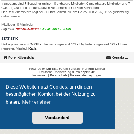
Insgesamt sind
7
Besucher online :: 0 sichtbare Mitglieder, 0 unsichtbare Mitglieder und 7
Gäste (basierend auf den aktiven Besuchern der letzten 5 Minuten)
Der Besucherrekord liegt bei
711
Besuchern, die am Do 25. Jun 2026, 08:55 gleichzeitig
online waren.
Mitglieder: 0 Mitglieder
Legende:
Administratoren
,
Globale Moderatoren
STATISTIK
Beiträge insgesamt
24718
• Themen insgesamt
443
• Mitglieder insgesamt
473
• Unser
neuestes Mitglied:
Katja
Foren-Übersicht
Kontakt
Powered by
phpBB
® Forum Software © phpBB Limited
Deutsche Übersetzung durch
phpBB.de
Impressum
|
Datenschutz
|
Nutzungsbedingungen
Diese Website nutzt Cookies, um dir den
bestmöglichen Komfort bei der Nutzung zu
bieten.
Mehr erfahren
Verstanden!