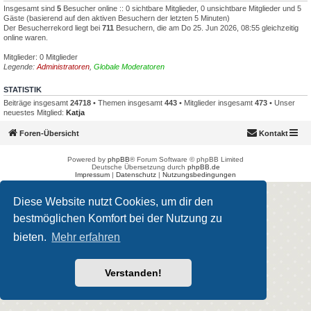
Insgesamt sind
5
Besucher online :: 0 sichtbare Mitglieder, 0 unsichtbare Mitglieder und 5
Gäste (basierend auf den aktiven Besuchern der letzten 5 Minuten)
Der Besucherrekord liegt bei
711
Besuchern, die am Do 25. Jun 2026, 08:55 gleichzeitig
online waren.
Mitglieder: 0 Mitglieder
Legende:
Administratoren
,
Globale Moderatoren
STATISTIK
Beiträge insgesamt
24718
• Themen insgesamt
443
• Mitglieder insgesamt
473
• Unser
neuestes Mitglied:
Katja
Foren-Übersicht
Kontakt
Powered by
phpBB
® Forum Software © phpBB Limited
Deutsche Übersetzung durch
phpBB.de
Impressum
|
Datenschutz
|
Nutzungsbedingungen
Diese Website nutzt Cookies, um dir den
bestmöglichen Komfort bei der Nutzung zu
bieten.
Mehr erfahren
Verstanden!