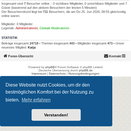
Insgesamt sind
7
Besucher online :: 0 sichtbare Mitglieder, 0 unsichtbare Mitglieder und 7
Gäste (basierend auf den aktiven Besuchern der letzten 5 Minuten)
Der Besucherrekord liegt bei
711
Besuchern, die am Do 25. Jun 2026, 08:55 gleichzeitig
online waren.
Mitglieder: 0 Mitglieder
Legende:
Administratoren
,
Globale Moderatoren
STATISTIK
Beiträge insgesamt
24718
• Themen insgesamt
443
• Mitglieder insgesamt
473
• Unser
neuestes Mitglied:
Katja
Foren-Übersicht
Kontakt
Powered by
phpBB
® Forum Software © phpBB Limited
Deutsche Übersetzung durch
phpBB.de
Impressum
|
Datenschutz
|
Nutzungsbedingungen
Diese Website nutzt Cookies, um dir den
bestmöglichen Komfort bei der Nutzung zu
bieten.
Mehr erfahren
Verstanden!