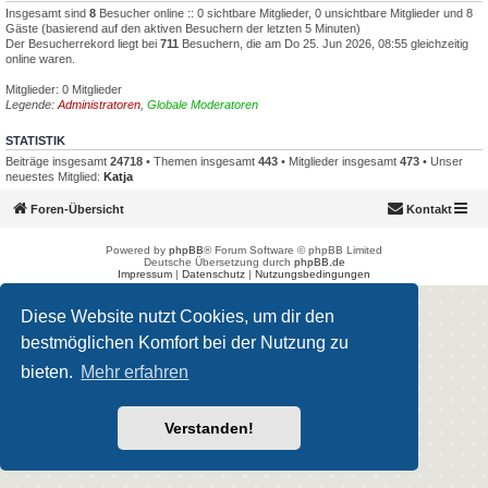
Insgesamt sind
8
Besucher online :: 0 sichtbare Mitglieder, 0 unsichtbare Mitglieder und 8
Gäste (basierend auf den aktiven Besuchern der letzten 5 Minuten)
Der Besucherrekord liegt bei
711
Besuchern, die am Do 25. Jun 2026, 08:55 gleichzeitig
online waren.
Mitglieder: 0 Mitglieder
Legende:
Administratoren
,
Globale Moderatoren
STATISTIK
Beiträge insgesamt
24718
• Themen insgesamt
443
• Mitglieder insgesamt
473
• Unser
neuestes Mitglied:
Katja
Foren-Übersicht
Kontakt
Powered by
phpBB
® Forum Software © phpBB Limited
Deutsche Übersetzung durch
phpBB.de
Impressum
|
Datenschutz
|
Nutzungsbedingungen
Diese Website nutzt Cookies, um dir den
bestmöglichen Komfort bei der Nutzung zu
bieten.
Mehr erfahren
Verstanden!