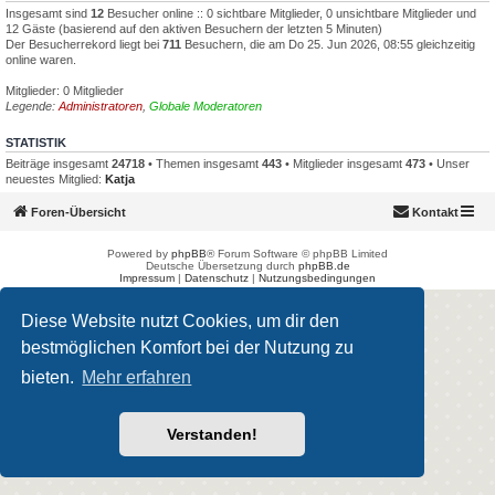
Insgesamt sind
12
Besucher online :: 0 sichtbare Mitglieder, 0 unsichtbare Mitglieder und
12 Gäste (basierend auf den aktiven Besuchern der letzten 5 Minuten)
Der Besucherrekord liegt bei
711
Besuchern, die am Do 25. Jun 2026, 08:55 gleichzeitig
online waren.
Mitglieder: 0 Mitglieder
Legende:
Administratoren
,
Globale Moderatoren
STATISTIK
Beiträge insgesamt
24718
• Themen insgesamt
443
• Mitglieder insgesamt
473
• Unser
neuestes Mitglied:
Katja
Foren-Übersicht
Kontakt
Powered by
phpBB
® Forum Software © phpBB Limited
Deutsche Übersetzung durch
phpBB.de
Impressum
|
Datenschutz
|
Nutzungsbedingungen
Diese Website nutzt Cookies, um dir den
bestmöglichen Komfort bei der Nutzung zu
bieten.
Mehr erfahren
Verstanden!