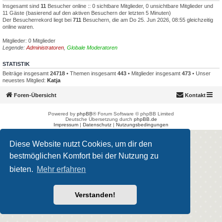
Insgesamt sind
11
Besucher online :: 0 sichtbare Mitglieder, 0 unsichtbare Mitglieder und
11 Gäste (basierend auf den aktiven Besuchern der letzten 5 Minuten)
Der Besucherrekord liegt bei
711
Besuchern, die am Do 25. Jun 2026, 08:55 gleichzeitig
online waren.
Mitglieder: 0 Mitglieder
Legende:
Administratoren
,
Globale Moderatoren
STATISTIK
Beiträge insgesamt
24718
• Themen insgesamt
443
• Mitglieder insgesamt
473
• Unser
neuestes Mitglied:
Katja
Foren-Übersicht
Kontakt
Powered by
phpBB
® Forum Software © phpBB Limited
Deutsche Übersetzung durch
phpBB.de
Impressum
|
Datenschutz
|
Nutzungsbedingungen
Diese Website nutzt Cookies, um dir den
bestmöglichen Komfort bei der Nutzung zu
bieten.
Mehr erfahren
Verstanden!