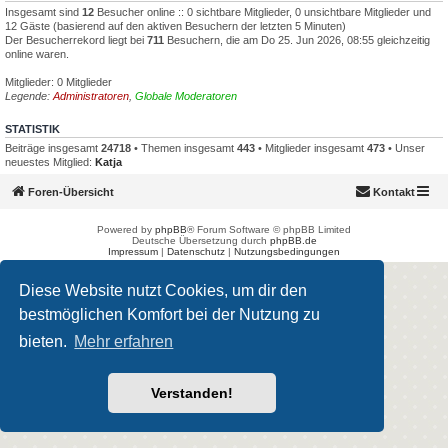
Insgesamt sind
12
Besucher online :: 0 sichtbare Mitglieder, 0 unsichtbare Mitglieder und
12 Gäste (basierend auf den aktiven Besuchern der letzten 5 Minuten)
Der Besucherrekord liegt bei
711
Besuchern, die am Do 25. Jun 2026, 08:55 gleichzeitig
online waren.
Mitglieder: 0 Mitglieder
Legende:
Administratoren
,
Globale Moderatoren
STATISTIK
Beiträge insgesamt
24718
• Themen insgesamt
443
• Mitglieder insgesamt
473
• Unser
neuestes Mitglied:
Katja
Foren-Übersicht
Kontakt
Powered by
phpBB
® Forum Software © phpBB Limited
Deutsche Übersetzung durch
phpBB.de
Impressum
|
Datenschutz
|
Nutzungsbedingungen
Diese Website nutzt Cookies, um dir den
bestmöglichen Komfort bei der Nutzung zu
bieten.
Mehr erfahren
Verstanden!