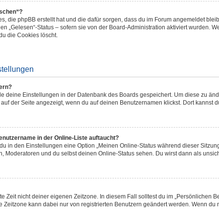
öschen“?
ies, die phpBB erstellt hat und die dafür sorgen, dass du im Forum angemeldet bl
den „Gelesen“-Status – sofern sie von der Board-Administration aktiviert wurden. 
u die Cookies löscht.
stellungen
ern?
alle deine Einstellungen in der Datenbank des Boards gespeichert. Um diese zu än
 auf der Seite angezeigt, wenn du auf deinen Benutzernamen klickst. Dort kannst d
enutzername in der Online-Liste auftaucht?
 du in den Einstellungen eine Option „Meinen Online-Status während dieser Sitzu
en, Moderatoren und du selbst deinen Online-Status sehen. Du wirst dann als unsic
e Zeit nicht deiner eigenen Zeitzone. In diesem Fall solltest du im „Persönlichen B
Die Zeitzone kann dabei nur von registrierten Benutzern geändert werden. Wenn du noch