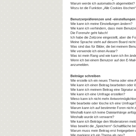
Warum werde ich automatisch abgemeldet?
Wozu ist die Funktion „Alle Cookies löschen
Benutzerpräferenzen und -einstellungen
Wie kann ich meine Einstellungen ändern?
Wie kann ich verhindern, dass mein Benutze
Die Forenuhr geht falsch!
Ich habe die Zeitzone eingestellt, aber die 
Meine Sprache steht auf diesem Board nicht
Was sind das für Bilder, die bei meinem Be
Wie verwende ich einen Avatar?
Was ist mein Rang und wie kann ich ihn änd
Wenn ich bei einem Benutzer auf den E-Mail-L
anzumelden.
Beiträge schreiben
Wie erstelle ich ein neues Thema oder eine 
Wie kann ich einen Beitrag bearbeiten oder 
Wie kann ich meinem Beitrag eine Signatur 
Wie kann ich eine Umfrage erstellen?
Wieso kann ich nicht mehr Antwortmöglichkei
Wie bearbeite oder lösche ich eine Umfrage
Warum kann ich auf bestimmte Foren nicht z
Weshalb kann ich keine Dateianhänge anfü
Weshalb wurde ich verwarnt?
Wie kann ich Beiträge den Moderatoren mel
Was bewirkt die „Speichern“-Schaltfläche be
Warum muss mein Beitrag erst freigegeben
Wie markiere ich ein Thema als neu?