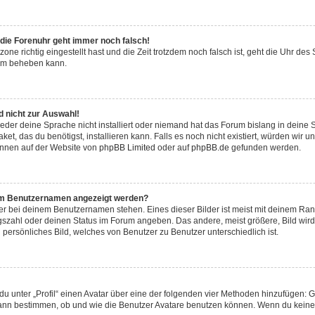
r die Forenuhr geht immer noch falsch!
zone richtig eingestellt hast und die Zeit trotzdem noch falsch ist, geht die Uhr des
lem beheben kann.
 nicht zur Auswahl!
eder deine Sprache nicht installiert oder niemand hat das Forum bislang in deine 
et, das du benötigst, installieren kann. Falls es noch nicht existiert, würden wir 
önnen auf der Website von
phpBB Limited
oder auf
phpBB.de
gefunden werden.
inem Benutzernamen angezeigt werden?
er bei deinem Benutzernamen stehen. Eines dieser Bilder ist meist mit deinem Rang 
gszahl oder deinen Status im Forum angeben. Das andere, meist größere, Bild wird 
n persönliches Bild, welches von Benutzer zu Benutzer unterschiedlich ist.
u unter „Profil“ einen Avatar über eine der folgenden vier Methoden hinzufügen: G
ann bestimmen, ob und wie die Benutzer Avatare benutzen können. Wenn du keinen 