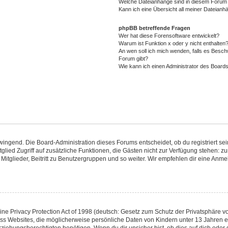
Welche Dateianhänge sind in diesem Forum 
Kann ich eine Übersicht all meiner Dateianh
phpBB betreffende Fragen
Wer hat diese Forensoftware entwickelt?
Warum ist Funktion x oder y nicht enthalten
An wen soll ich mich wenden, falls es Besch
Forum gibt?
Wie kann ich einen Administrator des Boards
zwingend. Die Board-Administration dieses Forums entscheidet, ob du registriert se
Mitglied Zugriff auf zusätzliche Funktionen, die Gästen nicht zur Verfügung stehen: zu
itglieder, Beitritt zu Benutzergruppen und so weiter. Wir empfehlen dir eine Anmeld
e Privacy Protection Act of 1998 (deutsch: Gesetz zum Schutz der Privatsphäre von
ass Websites, die möglicherweise persönliche Daten von Kindern unter 13 Jahren 