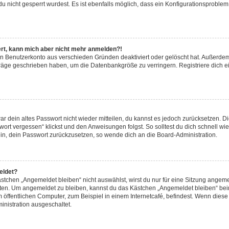
u nicht gesperrt wurdest. Es ist ebenfalls möglich, dass ein Konfigurationsproblem 
riert, kann mich aber nicht mehr anmelden?!
ein Benutzerkonto aus verschieden Gründen deaktiviert oder gelöscht hat. Außerde
eiträge geschrieben haben, um die Datenbankgröße zu verringern. Registriere dich 
war dein altes Passwort nicht wieder mitteilen, du kannst es jedoch zurücksetzen. 
ort vergessen“ klickst und den Anweisungen folgst. So solltest du dich schnell w
sein, dein Passwort zurückzusetzen, so wende dich an die Board-Administration.
eldet?
chen „Angemeldet bleiben“ nicht auswählst, wirst du nur für eine Sitzung angeme
tten. Um angemeldet zu bleiben, kannst du das Kästchen „Angemeldet bleiben“ bei
öffentlichen Computer, zum Beispiel in einem Internetcafé, befindest. Wenn diese 
inistration ausgeschaltet.