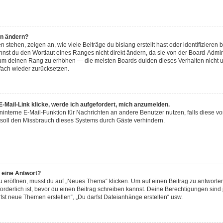
hn ändern?
stehen, zeigen an, wie viele Beiträge du bislang erstellt hast oder identifiziere
st du den Wortlaut eines Ranges nicht direkt ändern, da sie von der Board-Adminis
 um deinen Rang zu erhöhen — die meisten Boards dulden dieses Verhalten nicht u
ach wieder zurücksetzen.
-Mail-Link klicke, werde ich aufgefordert, mich anzumelden.
reninterne E-Mail-Funktion für Nachrichten an andere Benutzer nutzen, falls diese v
soll den Missbrauch dieses Systems durch Gäste verhindern.
r eine Antwort?
röffnen, musst du auf „Neues Thema“ klicken. Um auf einen Beitrag zu antworten,
forderlich ist, bevor du einen Beitrag schreiben kannst. Deine Berechtigungen sin
arfst neue Themen erstellen“, „Du darfst Dateianhänge erstellen“ usw.