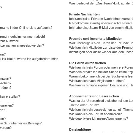
Was bedeutet der „Das Team“-Link auf der S
“?
Private Nachrichten
Ich kann keine Privaten Nachrichten versch
Ich bekomme ständig unerwünschte Private 
rname in der Online-Liste auftaucht?
Ich habe eine Spam-E-Mail von einem Mitgli
Forenuhr geht immer noch falsch!
Freunde und ignorierte Mitglieder
 zur Auswahl!
Wozu benötige ich die Listen der Freunde und
nutzernamen angezeigt werden?
Wie kann ich Mitglieder zur Liste der Freunde
hinzufügen oder diese wieder aus den Liste
ern?
ink klicke, werde ich aufgefordert, mich
Die Foren durchsuchen
Wie kann ich ein Forum oder mehrere Fore
Weshalb erhalte ich bei der Suche keine Er
Warum bekomme ich bei der Suche eine leer
Antwort?
Wie kann ich nach Mitgliedern suchen?
löschen?
Wie kann ich meine eigenen Beiträge und T
anfügen?
Abonnements und Lesezeichen
ten erstellen?
Was ist der Unterschied zwischen einem Le
?
Thema oder Forum?
ugreifen?
Wie kann ich ein Lesezeichen auf ein Them
gen?
Wie kann ich ein Forum abonnieren?
Wie deaktiviere ich meine Abonnements?
den?
im Schreiben eines Beitrags?
 werden?
Dateianhänge