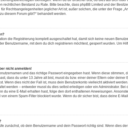
iehungsberechtigten benötigen. Wenn du dir unsicher bist, ob dies auf dich oder d
 einen rechtlichen Beistand zu Rate. Bitte beachte, dass phpBB Limited und der Besi
 für Rechtsangelegenheiten jeglicher Art ist; außer solchen, die unter der Frage „A
 zu diesem Forum gibt?“ behandelt werden.
en?
ation die Registrierung komplett ausgeschaltet hat, damit sich keine neuen Benu
der Benutzername, mit dem du dich registrieren möchtest, gesperrt wurden. Um Hilf
aber nicht anmelden!
 Benutzernamen und das richtige Passwort eingegeben hast. Wenn diese stimmen, d
ast, dass du unter 13 Jahre alt bist, musst du bzw. einer deiner Eltern oder deine
t. Wenn dies nicht der Fall ist, muss dein Benutzerkonto vielleicht aktiviert werde
tet werden – entweder musst du dies selbst erledigen oder ein Administrator. Bei d
Wenn du eine E-Mail erhalten hast, folge den dort enthaltenen Anweisungen. Ansonst
l von einem Spam-Filter blockiert wurde. Wenn du dir sicher bist, dass deine E-Ma
?
üfe zunächst, ob dein Benutzername und dein Passwort richtig sind. Wenn dies der 