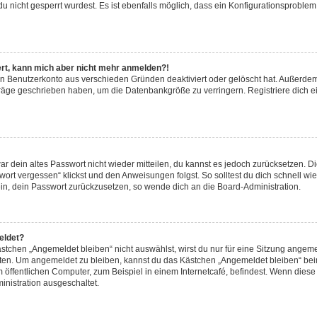
u nicht gesperrt wurdest. Es ist ebenfalls möglich, dass ein Konfigurationsproblem 
riert, kann mich aber nicht mehr anmelden?!
ein Benutzerkonto aus verschieden Gründen deaktiviert oder gelöscht hat. Außerde
eiträge geschrieben haben, um die Datenbankgröße zu verringern. Registriere dich 
war dein altes Passwort nicht wieder mitteilen, du kannst es jedoch zurücksetzen. 
ort vergessen“ klickst und den Anweisungen folgst. So solltest du dich schnell w
sein, dein Passwort zurückzusetzen, so wende dich an die Board-Administration.
eldet?
chen „Angemeldet bleiben“ nicht auswählst, wirst du nur für eine Sitzung angeme
tten. Um angemeldet zu bleiben, kannst du das Kästchen „Angemeldet bleiben“ bei
öffentlichen Computer, zum Beispiel in einem Internetcafé, befindest. Wenn diese 
inistration ausgeschaltet.