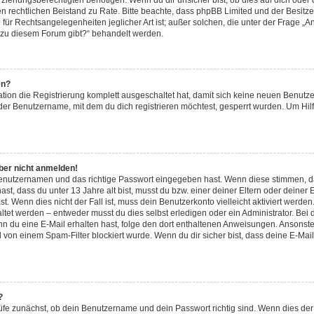
iehungsberechtigten benötigen. Wenn du dir unsicher bist, ob dies auf dich oder d
 einen rechtlichen Beistand zu Rate. Bitte beachte, dass phpBB Limited und der Besi
 für Rechtsangelegenheiten jeglicher Art ist; außer solchen, die unter der Frage „A
 zu diesem Forum gibt?“ behandelt werden.
en?
ation die Registrierung komplett ausgeschaltet hat, damit sich keine neuen Benu
der Benutzername, mit dem du dich registrieren möchtest, gesperrt wurden. Um Hilf
aber nicht anmelden!
 Benutzernamen und das richtige Passwort eingegeben hast. Wenn diese stimmen, d
ast, dass du unter 13 Jahre alt bist, musst du bzw. einer deiner Eltern oder deine
t. Wenn dies nicht der Fall ist, muss dein Benutzerkonto vielleicht aktiviert werde
tet werden – entweder musst du dies selbst erledigen oder ein Administrator. Bei d
Wenn du eine E-Mail erhalten hast, folge den dort enthaltenen Anweisungen. Ansonst
l von einem Spam-Filter blockiert wurde. Wenn du dir sicher bist, dass deine E-Ma
?
üfe zunächst, ob dein Benutzername und dein Passwort richtig sind. Wenn dies der 