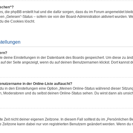
öschen“?
ies, die phpBB erstellt hat und die dafür sorgen, dass du im Forum angemeldet bl
den „Gelesen“-Status – sofern sie von der Board-Administration aktiviert wurden. 
u die Cookies löscht.
stellungen
ern?
alle deine Einstellungen in der Datenbank des Boards gespeichert. Um diese zu än
 auf der Seite angezeigt, wenn du auf deinen Benutzernamen klickst. Dort kannst d
enutzername in der Online-Liste auftaucht?
 du in den Einstellungen eine Option „Meinen Online-Status während dieser Sitzu
en, Moderatoren und du selbst deinen Online-Status sehen. Du wirst dann als unsic
e Zeit nicht deiner eigenen Zeitzone. In diesem Fall solltest du im „Persönlichen B
Die Zeitzone kann dabei nur von registrierten Benutzern geändert werden. Wenn du noch