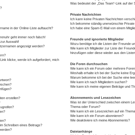
Was bedeutet der „Das Team“-Link auf der S
“?
Private Nachrichten
Ich kann keine Privaten Nachrichten versch
Ich bekomme ständig unerwünschte Private 
rname in der Online-Liste auftaucht?
Ich habe eine Spam-E-Mail von einem Mitgli
Forenuhr geht immer noch falsch!
Freunde und ignorierte Mitglieder
 zur Auswahl!
Wozu benötige ich die Listen der Freunde und
nutzernamen angezeigt werden?
Wie kann ich Mitglieder zur Liste der Freunde
hinzufügen oder diese wieder aus den Liste
ern?
ink klicke, werde ich aufgefordert, mich
Die Foren durchsuchen
Wie kann ich ein Forum oder mehrere Fore
Weshalb erhalte ich bei der Suche keine Er
Warum bekomme ich bei der Suche eine leer
Antwort?
Wie kann ich nach Mitgliedern suchen?
löschen?
Wie kann ich meine eigenen Beiträge und T
anfügen?
Abonnements und Lesezeichen
ten erstellen?
Was ist der Unterschied zwischen einem Le
?
Thema oder Forum?
ugreifen?
Wie kann ich ein Lesezeichen auf ein Them
gen?
Wie kann ich ein Forum abonnieren?
Wie deaktiviere ich meine Abonnements?
den?
im Schreiben eines Beitrags?
 werden?
Dateianhänge