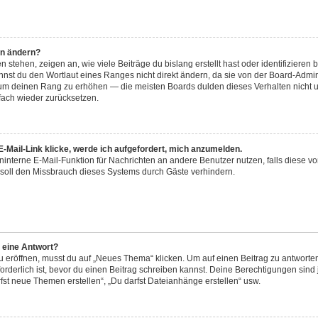
hn ändern?
stehen, zeigen an, wie viele Beiträge du bislang erstellt hast oder identifiziere
st du den Wortlaut eines Ranges nicht direkt ändern, da sie von der Board-Adminis
 um deinen Rang zu erhöhen — die meisten Boards dulden dieses Verhalten nicht u
ach wieder zurücksetzen.
-Mail-Link klicke, werde ich aufgefordert, mich anzumelden.
reninterne E-Mail-Funktion für Nachrichten an andere Benutzer nutzen, falls diese v
soll den Missbrauch dieses Systems durch Gäste verhindern.
r eine Antwort?
röffnen, musst du auf „Neues Thema“ klicken. Um auf einen Beitrag zu antworten,
forderlich ist, bevor du einen Beitrag schreiben kannst. Deine Berechtigungen sin
arfst neue Themen erstellen“, „Du darfst Dateianhänge erstellen“ usw.