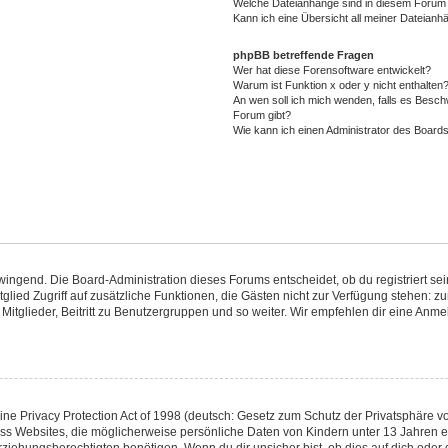
Welche Dateianhänge sind in diesem Forum 
Kann ich eine Übersicht all meiner Dateianh
phpBB betreffende Fragen
Wer hat diese Forensoftware entwickelt?
Warum ist Funktion x oder y nicht enthalten
An wen soll ich mich wenden, falls es Besch
Forum gibt?
Wie kann ich einen Administrator des Boards
zwingend. Die Board-Administration dieses Forums entscheidet, ob du registriert se
Mitglied Zugriff auf zusätzliche Funktionen, die Gästen nicht zur Verfügung stehen: zu
itglieder, Beitritt zu Benutzergruppen und so weiter. Wir empfehlen dir eine Anmeld
e Privacy Protection Act of 1998 (deutsch: Gesetz zum Schutz der Privatsphäre von
ass Websites, die möglicherweise persönliche Daten von Kindern unter 13 Jahren 