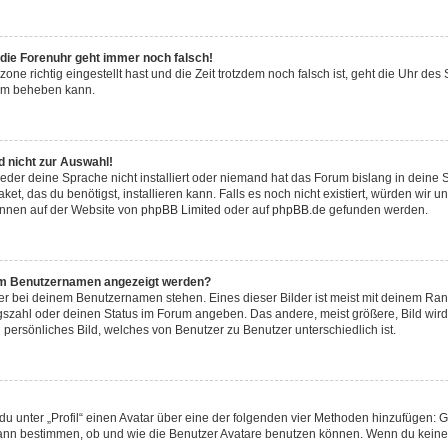
r die Forenuhr geht immer noch falsch!
zone richtig eingestellt hast und die Zeit trotzdem noch falsch ist, geht die Uhr des
lem beheben kann.
 nicht zur Auswahl!
eder deine Sprache nicht installiert oder niemand hat das Forum bislang in deine 
et, das du benötigst, installieren kann. Falls es noch nicht existiert, würden wir 
önnen auf der Website von
phpBB Limited
oder auf
phpBB.de
gefunden werden.
inem Benutzernamen angezeigt werden?
er bei deinem Benutzernamen stehen. Eines dieser Bilder ist meist mit deinem Rang 
gszahl oder deinen Status im Forum angeben. Das andere, meist größere, Bild wird 
n persönliches Bild, welches von Benutzer zu Benutzer unterschiedlich ist.
u unter „Profil“ einen Avatar über eine der folgenden vier Methoden hinzufügen: G
ann bestimmen, ob und wie die Benutzer Avatare benutzen können. Wenn du keinen 