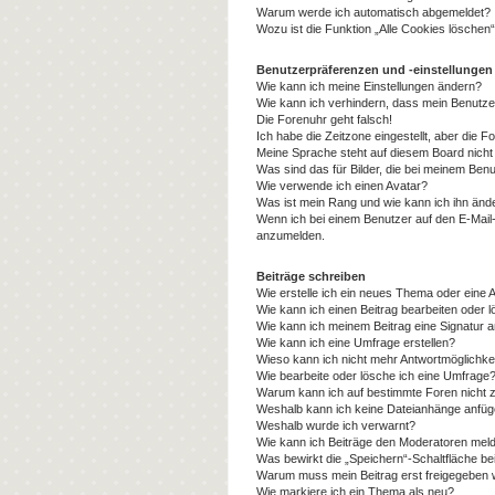
Warum werde ich automatisch abgemeldet?
Wozu ist die Funktion „Alle Cookies löschen
Benutzerpräferenzen und -einstellungen
Wie kann ich meine Einstellungen ändern?
Wie kann ich verhindern, dass mein Benutze
Die Forenuhr geht falsch!
Ich habe die Zeitzone eingestellt, aber die 
Meine Sprache steht auf diesem Board nicht
Was sind das für Bilder, die bei meinem Be
Wie verwende ich einen Avatar?
Was ist mein Rang und wie kann ich ihn änd
Wenn ich bei einem Benutzer auf den E-Mail-L
anzumelden.
Beiträge schreiben
Wie erstelle ich ein neues Thema oder eine 
Wie kann ich einen Beitrag bearbeiten oder 
Wie kann ich meinem Beitrag eine Signatur 
Wie kann ich eine Umfrage erstellen?
Wieso kann ich nicht mehr Antwortmöglichkei
Wie bearbeite oder lösche ich eine Umfrage
Warum kann ich auf bestimmte Foren nicht z
Weshalb kann ich keine Dateianhänge anfü
Weshalb wurde ich verwarnt?
Wie kann ich Beiträge den Moderatoren mel
Was bewirkt die „Speichern“-Schaltfläche be
Warum muss mein Beitrag erst freigegeben
Wie markiere ich ein Thema als neu?