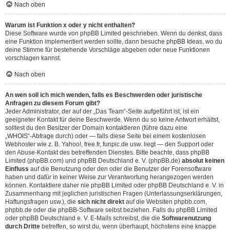
Nach oben
Warum ist Funktion x oder y nicht enthalten?
Diese Software wurde von phpBB Limited geschrieben. Wenn du denkst, dass
eine Funktion implementiert werden sollte, dann besuche
phpBB Ideas
, wo du
deine Stimme für bestehende Vorschläge abgeben oder neue Funktionen
vorschlagen kannst.
Nach oben
An wen soll ich mich wenden, falls es Beschwerden oder juristische
Anfragen zu diesem Forum gibt?
Jeder Administrator, der auf der „Das Team“-Seite aufgeführt ist, ist ein
geeigneter Kontakt für deine Beschwerde. Wenn du so keine Antwort erhältst,
solltest du den Besitzer der Domain kontaktieren (führe dazu eine
„WHOIS“-Abfrage
durch) oder — falls diese Seite bei einem kostenlosen
Webhoster wie z. B. Yahoo!, free.fr, funpic.de usw. liegt — den Support oder
den Abuse-Kontakt des betreffenden Dienstes. Bitte beachte, dass phpBB
Limited (phpBB.com) und phpBB Deutschland e. V. (phpBB.de)
absolut keinen
Einfluss
auf die Benutzung oder den oder die Benutzer der Forensoftware
haben und dafür in keiner Weise zur Verantwortung herangezogen werden
können. Kontaktiere daher nie phpBB Limited oder phpBB Deutschland e. V. in
Zusammenhang mit jeglichen juristischen Fragen (Unterlassungserklärungen,
Haftungsfragen usw.), die
sich nicht direkt
auf die Websiten phpbb.com,
phpbb.de oder die phpBB-Software selbst beziehen. Falls du phpBB Limited
oder phpBB Deutschland e. V. E-Mails schreibst, die die
Softwarenutzung
durch Dritte
betreffen, so wirst du, wenn überhaupt, höchstens eine knappe