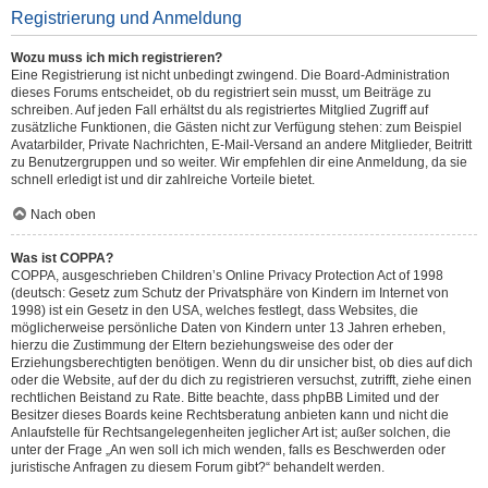
Registrierung und Anmeldung
Wozu muss ich mich registrieren?
Eine Registrierung ist nicht unbedingt zwingend. Die Board-Administration
dieses Forums entscheidet, ob du registriert sein musst, um Beiträge zu
schreiben. Auf jeden Fall erhältst du als registriertes Mitglied Zugriff auf
zusätzliche Funktionen, die Gästen nicht zur Verfügung stehen: zum Beispiel
Avatarbilder, Private Nachrichten, E-Mail-Versand an andere Mitglieder, Beitritt
zu Benutzergruppen und so weiter. Wir empfehlen dir eine Anmeldung, da sie
schnell erledigt ist und dir zahlreiche Vorteile bietet.
Nach oben
Was ist COPPA?
COPPA, ausgeschrieben Children’s Online Privacy Protection Act of 1998
(deutsch: Gesetz zum Schutz der Privatsphäre von Kindern im Internet von
1998) ist ein Gesetz in den USA, welches festlegt, dass Websites, die
möglicherweise persönliche Daten von Kindern unter 13 Jahren erheben,
hierzu die Zustimmung der Eltern beziehungsweise des oder der
Erziehungsberechtigten benötigen. Wenn du dir unsicher bist, ob dies auf dich
oder die Website, auf der du dich zu registrieren versuchst, zutrifft, ziehe einen
rechtlichen Beistand zu Rate. Bitte beachte, dass phpBB Limited und der
Besitzer dieses Boards keine Rechtsberatung anbieten kann und nicht die
Anlaufstelle für Rechtsangelegenheiten jeglicher Art ist; außer solchen, die
unter der Frage „An wen soll ich mich wenden, falls es Beschwerden oder
juristische Anfragen zu diesem Forum gibt?“ behandelt werden.