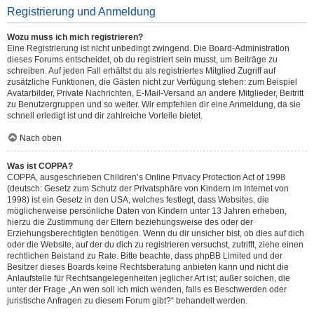
Registrierung und Anmeldung
Wozu muss ich mich registrieren?
Eine Registrierung ist nicht unbedingt zwingend. Die Board-Administration
dieses Forums entscheidet, ob du registriert sein musst, um Beiträge zu
schreiben. Auf jeden Fall erhältst du als registriertes Mitglied Zugriff auf
zusätzliche Funktionen, die Gästen nicht zur Verfügung stehen: zum Beispiel
Avatarbilder, Private Nachrichten, E-Mail-Versand an andere Mitglieder, Beitritt
zu Benutzergruppen und so weiter. Wir empfehlen dir eine Anmeldung, da sie
schnell erledigt ist und dir zahlreiche Vorteile bietet.
Nach oben
Was ist COPPA?
COPPA, ausgeschrieben Children’s Online Privacy Protection Act of 1998
(deutsch: Gesetz zum Schutz der Privatsphäre von Kindern im Internet von
1998) ist ein Gesetz in den USA, welches festlegt, dass Websites, die
möglicherweise persönliche Daten von Kindern unter 13 Jahren erheben,
hierzu die Zustimmung der Eltern beziehungsweise des oder der
Erziehungsberechtigten benötigen. Wenn du dir unsicher bist, ob dies auf dich
oder die Website, auf der du dich zu registrieren versuchst, zutrifft, ziehe einen
rechtlichen Beistand zu Rate. Bitte beachte, dass phpBB Limited und der
Besitzer dieses Boards keine Rechtsberatung anbieten kann und nicht die
Anlaufstelle für Rechtsangelegenheiten jeglicher Art ist; außer solchen, die
unter der Frage „An wen soll ich mich wenden, falls es Beschwerden oder
juristische Anfragen zu diesem Forum gibt?“ behandelt werden.