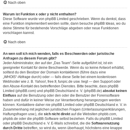
Nach oben
Warum ist Funktion x oder y nicht enthalten?
Diese Software wurde von phpBB Limited geschrieben. Wenn du denkst, dass
eine Funktion implementiert werden sollte, dann besuche
phpBB Ideas
, wo du
deine Stimme für bestehende Vorschläge abgeben oder neue Funktionen
vorschlagen kannst.
Nach oben
An wen soll ich mich wenden, falls es Beschwerden oder juristische
Anfragen zu diesem Forum gibt?
Jeder Administrator, der auf der „Das Team“-Seite aufgeführt ist, ist ein
geeigneter Kontakt für deine Beschwerde. Wenn du so keine Antwort erhältst,
solltest du den Besitzer der Domain kontaktieren (führe dazu eine
„WHOIS“-Abfrage
durch) oder — falls diese Seite bei einem kostenlosen
Webhoster wie z. B. Yahoo!, free.fr, funpic.de usw. liegt — den Support oder
den Abuse-Kontakt des betreffenden Dienstes. Bitte beachte, dass phpBB
Limited (phpBB.com) und phpBB Deutschland e. V. (phpBB.de)
absolut keinen
Einfluss
auf die Benutzung oder den oder die Benutzer der Forensoftware
haben und dafür in keiner Weise zur Verantwortung herangezogen werden
können. Kontaktiere daher nie phpBB Limited oder phpBB Deutschland e. V. in
Zusammenhang mit jeglichen juristischen Fragen (Unterlassungserklärungen,
Haftungsfragen usw.), die
sich nicht direkt
auf die Websiten phpbb.com,
phpbb.de oder die phpBB-Software selbst beziehen. Falls du phpBB Limited
oder phpBB Deutschland e. V. E-Mails schreibst, die die
Softwarenutzung
durch Dritte
betreffen, so wirst du, wenn überhaupt, höchstens eine knappe