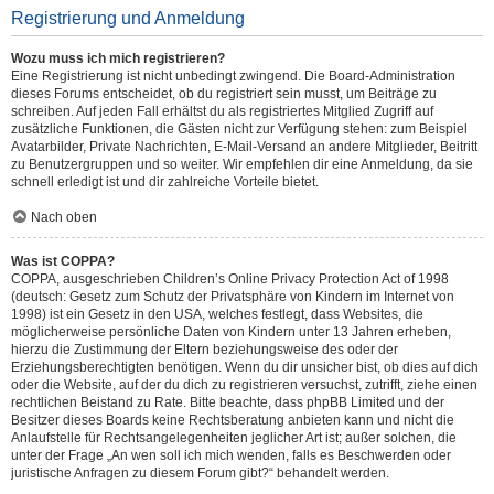
Registrierung und Anmeldung
Wozu muss ich mich registrieren?
Eine Registrierung ist nicht unbedingt zwingend. Die Board-Administration
dieses Forums entscheidet, ob du registriert sein musst, um Beiträge zu
schreiben. Auf jeden Fall erhältst du als registriertes Mitglied Zugriff auf
zusätzliche Funktionen, die Gästen nicht zur Verfügung stehen: zum Beispiel
Avatarbilder, Private Nachrichten, E-Mail-Versand an andere Mitglieder, Beitritt
zu Benutzergruppen und so weiter. Wir empfehlen dir eine Anmeldung, da sie
schnell erledigt ist und dir zahlreiche Vorteile bietet.
Nach oben
Was ist COPPA?
COPPA, ausgeschrieben Children’s Online Privacy Protection Act of 1998
(deutsch: Gesetz zum Schutz der Privatsphäre von Kindern im Internet von
1998) ist ein Gesetz in den USA, welches festlegt, dass Websites, die
möglicherweise persönliche Daten von Kindern unter 13 Jahren erheben,
hierzu die Zustimmung der Eltern beziehungsweise des oder der
Erziehungsberechtigten benötigen. Wenn du dir unsicher bist, ob dies auf dich
oder die Website, auf der du dich zu registrieren versuchst, zutrifft, ziehe einen
rechtlichen Beistand zu Rate. Bitte beachte, dass phpBB Limited und der
Besitzer dieses Boards keine Rechtsberatung anbieten kann und nicht die
Anlaufstelle für Rechtsangelegenheiten jeglicher Art ist; außer solchen, die
unter der Frage „An wen soll ich mich wenden, falls es Beschwerden oder
juristische Anfragen zu diesem Forum gibt?“ behandelt werden.