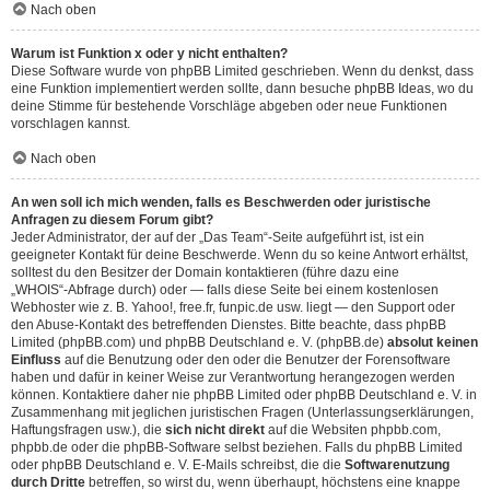
Nach oben
Warum ist Funktion x oder y nicht enthalten?
Diese Software wurde von phpBB Limited geschrieben. Wenn du denkst, dass
eine Funktion implementiert werden sollte, dann besuche
phpBB Ideas
, wo du
deine Stimme für bestehende Vorschläge abgeben oder neue Funktionen
vorschlagen kannst.
Nach oben
An wen soll ich mich wenden, falls es Beschwerden oder juristische
Anfragen zu diesem Forum gibt?
Jeder Administrator, der auf der „Das Team“-Seite aufgeführt ist, ist ein
geeigneter Kontakt für deine Beschwerde. Wenn du so keine Antwort erhältst,
solltest du den Besitzer der Domain kontaktieren (führe dazu eine
„WHOIS“-Abfrage
durch) oder — falls diese Seite bei einem kostenlosen
Webhoster wie z. B. Yahoo!, free.fr, funpic.de usw. liegt — den Support oder
den Abuse-Kontakt des betreffenden Dienstes. Bitte beachte, dass phpBB
Limited (phpBB.com) und phpBB Deutschland e. V. (phpBB.de)
absolut keinen
Einfluss
auf die Benutzung oder den oder die Benutzer der Forensoftware
haben und dafür in keiner Weise zur Verantwortung herangezogen werden
können. Kontaktiere daher nie phpBB Limited oder phpBB Deutschland e. V. in
Zusammenhang mit jeglichen juristischen Fragen (Unterlassungserklärungen,
Haftungsfragen usw.), die
sich nicht direkt
auf die Websiten phpbb.com,
phpbb.de oder die phpBB-Software selbst beziehen. Falls du phpBB Limited
oder phpBB Deutschland e. V. E-Mails schreibst, die die
Softwarenutzung
durch Dritte
betreffen, so wirst du, wenn überhaupt, höchstens eine knappe