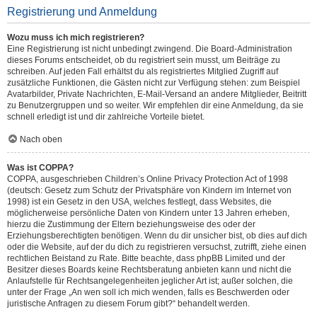
Registrierung und Anmeldung
Wozu muss ich mich registrieren?
Eine Registrierung ist nicht unbedingt zwingend. Die Board-Administration
dieses Forums entscheidet, ob du registriert sein musst, um Beiträge zu
schreiben. Auf jeden Fall erhältst du als registriertes Mitglied Zugriff auf
zusätzliche Funktionen, die Gästen nicht zur Verfügung stehen: zum Beispiel
Avatarbilder, Private Nachrichten, E-Mail-Versand an andere Mitglieder, Beitritt
zu Benutzergruppen und so weiter. Wir empfehlen dir eine Anmeldung, da sie
schnell erledigt ist und dir zahlreiche Vorteile bietet.
Nach oben
Was ist COPPA?
COPPA, ausgeschrieben Children’s Online Privacy Protection Act of 1998
(deutsch: Gesetz zum Schutz der Privatsphäre von Kindern im Internet von
1998) ist ein Gesetz in den USA, welches festlegt, dass Websites, die
möglicherweise persönliche Daten von Kindern unter 13 Jahren erheben,
hierzu die Zustimmung der Eltern beziehungsweise des oder der
Erziehungsberechtigten benötigen. Wenn du dir unsicher bist, ob dies auf dich
oder die Website, auf der du dich zu registrieren versuchst, zutrifft, ziehe einen
rechtlichen Beistand zu Rate. Bitte beachte, dass phpBB Limited und der
Besitzer dieses Boards keine Rechtsberatung anbieten kann und nicht die
Anlaufstelle für Rechtsangelegenheiten jeglicher Art ist; außer solchen, die
unter der Frage „An wen soll ich mich wenden, falls es Beschwerden oder
juristische Anfragen zu diesem Forum gibt?“ behandelt werden.