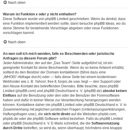
Nach oben
Warum ist Funktion x oder y nicht enthalten?
Diese Software wurde von phpBB Limited geschrieben. Wenn du denkst, dass
eine Funktion implementiert werden sollte, dann besuche
phpBB Ideas
, wo du
deine Stimme für bestehende Vorschläge abgeben oder neue Funktionen
vorschlagen kannst.
Nach oben
An wen soll ich mich wenden, falls es Beschwerden oder juristische
Anfragen zu diesem Forum gibt?
Jeder Administrator, der auf der „Das Team“-Seite aufgeführt ist, ist ein
geeigneter Kontakt für deine Beschwerde. Wenn du so keine Antwort erhältst,
solltest du den Besitzer der Domain kontaktieren (führe dazu eine
„WHOIS“-Abfrage
durch) oder — falls diese Seite bei einem kostenlosen
Webhoster wie z. B. Yahoo!, free.fr, funpic.de usw. liegt — den Support oder
den Abuse-Kontakt des betreffenden Dienstes. Bitte beachte, dass phpBB
Limited (phpBB.com) und phpBB Deutschland e. V. (phpBB.de)
absolut keinen
Einfluss
auf die Benutzung oder den oder die Benutzer der Forensoftware
haben und dafür in keiner Weise zur Verantwortung herangezogen werden
können. Kontaktiere daher nie phpBB Limited oder phpBB Deutschland e. V. in
Zusammenhang mit jeglichen juristischen Fragen (Unterlassungserklärungen,
Haftungsfragen usw.), die
sich nicht direkt
auf die Websiten phpbb.com,
phpbb.de oder die phpBB-Software selbst beziehen. Falls du phpBB Limited
oder phpBB Deutschland e. V. E-Mails schreibst, die die
Softwarenutzung
durch Dritte
betreffen, so wirst du, wenn überhaupt, höchstens eine knappe