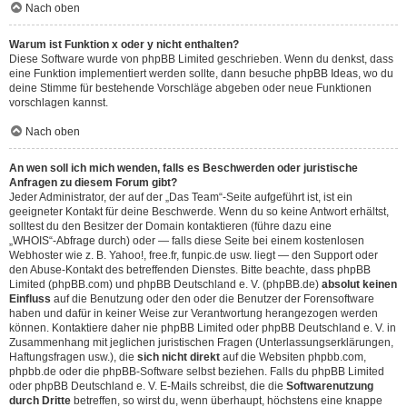
Nach oben
Warum ist Funktion x oder y nicht enthalten?
Diese Software wurde von phpBB Limited geschrieben. Wenn du denkst, dass
eine Funktion implementiert werden sollte, dann besuche
phpBB Ideas
, wo du
deine Stimme für bestehende Vorschläge abgeben oder neue Funktionen
vorschlagen kannst.
Nach oben
An wen soll ich mich wenden, falls es Beschwerden oder juristische
Anfragen zu diesem Forum gibt?
Jeder Administrator, der auf der „Das Team“-Seite aufgeführt ist, ist ein
geeigneter Kontakt für deine Beschwerde. Wenn du so keine Antwort erhältst,
solltest du den Besitzer der Domain kontaktieren (führe dazu eine
„WHOIS“-Abfrage
durch) oder — falls diese Seite bei einem kostenlosen
Webhoster wie z. B. Yahoo!, free.fr, funpic.de usw. liegt — den Support oder
den Abuse-Kontakt des betreffenden Dienstes. Bitte beachte, dass phpBB
Limited (phpBB.com) und phpBB Deutschland e. V. (phpBB.de)
absolut keinen
Einfluss
auf die Benutzung oder den oder die Benutzer der Forensoftware
haben und dafür in keiner Weise zur Verantwortung herangezogen werden
können. Kontaktiere daher nie phpBB Limited oder phpBB Deutschland e. V. in
Zusammenhang mit jeglichen juristischen Fragen (Unterlassungserklärungen,
Haftungsfragen usw.), die
sich nicht direkt
auf die Websiten phpbb.com,
phpbb.de oder die phpBB-Software selbst beziehen. Falls du phpBB Limited
oder phpBB Deutschland e. V. E-Mails schreibst, die die
Softwarenutzung
durch Dritte
betreffen, so wirst du, wenn überhaupt, höchstens eine knappe