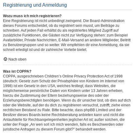
Registrierung und Anmeldung
Wozu muss ich mich registrieren?
Eine Registrierung ist nicht unbedingt zwingend. Die Board-Administration
dieses Forums entscheidet, ob du registriert sein musst, um Beiträge zu
schreiben. Auf jeden Fall erhältst du als registriertes Mitglied Zugriff auf
zusätzliche Funktionen, die Gästen nicht zur Verfügung stehen: zum Beispiel
Avatarbilder, Private Nachrichten, E-Mail-Versand an andere Mitglieder, Beitritt
zu Benutzergruppen und so weiter. Wir empfehlen dir eine Anmeldung, da sie
schnell erledigt ist und dir zahlreiche Vorteile bietet.
Nach oben
Was ist COPPA?
COPPA, ausgeschrieben Children’s Online Privacy Protection Act of 1998
(deutsch: Gesetz zum Schutz der Privatsphäre von Kindern im Internet von
1998) ist ein Gesetz in den USA, welches festlegt, dass Websites, die
möglicherweise persönliche Daten von Kindern unter 13 Jahren erheben,
hierzu die Zustimmung der Eltern beziehungsweise des oder der
Erziehungsberechtigten benötigen. Wenn du dir unsicher bist, ob dies auf dich
oder die Website, auf der du dich zu registrieren versuchst, zutrifft, ziehe einen
rechtlichen Beistand zu Rate. Bitte beachte, dass phpBB Limited und der
Besitzer dieses Boards keine Rechtsberatung anbieten kann und nicht die
Anlaufstelle für Rechtsangelegenheiten jeglicher Art ist; außer solchen, die
unter der Frage „An wen soll ich mich wenden, falls es Beschwerden oder
juristische Anfragen zu diesem Forum gibt?“ behandelt werden.