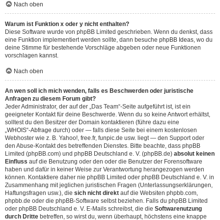
Nach oben
Warum ist Funktion x oder y nicht enthalten?
Diese Software wurde von phpBB Limited geschrieben. Wenn du denkst, dass
eine Funktion implementiert werden sollte, dann besuche
phpBB Ideas
, wo du
deine Stimme für bestehende Vorschläge abgeben oder neue Funktionen
vorschlagen kannst.
Nach oben
An wen soll ich mich wenden, falls es Beschwerden oder juristische
Anfragen zu diesem Forum gibt?
Jeder Administrator, der auf der „Das Team“-Seite aufgeführt ist, ist ein
geeigneter Kontakt für deine Beschwerde. Wenn du so keine Antwort erhältst,
solltest du den Besitzer der Domain kontaktieren (führe dazu eine
„WHOIS“-Abfrage
durch) oder — falls diese Seite bei einem kostenlosen
Webhoster wie z. B. Yahoo!, free.fr, funpic.de usw. liegt — den Support oder
den Abuse-Kontakt des betreffenden Dienstes. Bitte beachte, dass phpBB
Limited (phpBB.com) und phpBB Deutschland e. V. (phpBB.de)
absolut keinen
Einfluss
auf die Benutzung oder den oder die Benutzer der Forensoftware
haben und dafür in keiner Weise zur Verantwortung herangezogen werden
können. Kontaktiere daher nie phpBB Limited oder phpBB Deutschland e. V. in
Zusammenhang mit jeglichen juristischen Fragen (Unterlassungserklärungen,
Haftungsfragen usw.), die
sich nicht direkt
auf die Websiten phpbb.com,
phpbb.de oder die phpBB-Software selbst beziehen. Falls du phpBB Limited
oder phpBB Deutschland e. V. E-Mails schreibst, die die
Softwarenutzung
durch Dritte
betreffen, so wirst du, wenn überhaupt, höchstens eine knappe