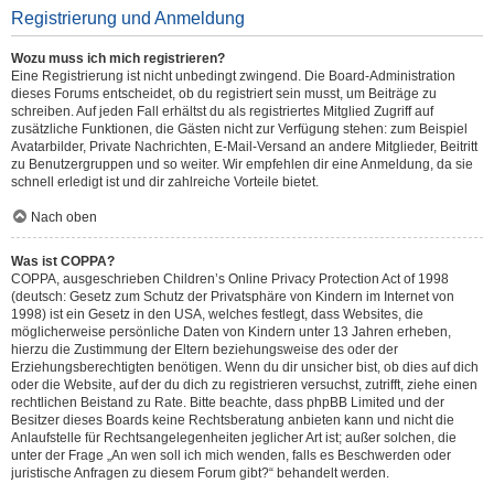
Registrierung und Anmeldung
Wozu muss ich mich registrieren?
Eine Registrierung ist nicht unbedingt zwingend. Die Board-Administration
dieses Forums entscheidet, ob du registriert sein musst, um Beiträge zu
schreiben. Auf jeden Fall erhältst du als registriertes Mitglied Zugriff auf
zusätzliche Funktionen, die Gästen nicht zur Verfügung stehen: zum Beispiel
Avatarbilder, Private Nachrichten, E-Mail-Versand an andere Mitglieder, Beitritt
zu Benutzergruppen und so weiter. Wir empfehlen dir eine Anmeldung, da sie
schnell erledigt ist und dir zahlreiche Vorteile bietet.
Nach oben
Was ist COPPA?
COPPA, ausgeschrieben Children’s Online Privacy Protection Act of 1998
(deutsch: Gesetz zum Schutz der Privatsphäre von Kindern im Internet von
1998) ist ein Gesetz in den USA, welches festlegt, dass Websites, die
möglicherweise persönliche Daten von Kindern unter 13 Jahren erheben,
hierzu die Zustimmung der Eltern beziehungsweise des oder der
Erziehungsberechtigten benötigen. Wenn du dir unsicher bist, ob dies auf dich
oder die Website, auf der du dich zu registrieren versuchst, zutrifft, ziehe einen
rechtlichen Beistand zu Rate. Bitte beachte, dass phpBB Limited und der
Besitzer dieses Boards keine Rechtsberatung anbieten kann und nicht die
Anlaufstelle für Rechtsangelegenheiten jeglicher Art ist; außer solchen, die
unter der Frage „An wen soll ich mich wenden, falls es Beschwerden oder
juristische Anfragen zu diesem Forum gibt?“ behandelt werden.